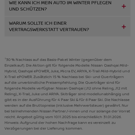
WIE KANN ICH MEIN AUTO IM WINTER PFLEGEN
UND SCHÜTZEN?
WARUM SOLLTE ICH EINER
VERTRAGSWERKSTATT VERTRAUEN?
¹30 % Nachlass auf das Basis-Paket Winter (gegenüber dem
Einzelkauf). Die Aktion gilt für folgende Modelle: Nissan Qashqai Mild-
Hybrid, Qashqai ePOWER, Juke, Micra EV, ARIYA, X-Trail Mild-Hybrid und
X-Trail ePOWER. Zusätzlich 15 % Nachlass bei Ski- und Querträgern
auf die unverbindliche Preisempfehlung. Die Querträger sind für
folgende Modelle verfügbar: Nissan Qashqai (J12 ohne Reling, J12 mit
Reling), X-Trail, Juke und ARIYA. Skiträger sind modellunabhängig und
gibt es in der Ausführung für 4 Paar Ski & für 6 Paar Ski. Die Nachlasse
werden auf die Bruttopreise (inklusive Mehrwertsteuer) gewährt. Nur
bei teilnehmenden Nissan Partner/-innen und nur solange der Vorrat
reicht. Angebot gültig vom 10.11.2025 bis einschließlich 31.01.2026.
Hinweis: Aufgrund der hohen Nachfrage kann es vereinzelt zu
Verzögerungen bei der Lieferung kommen.