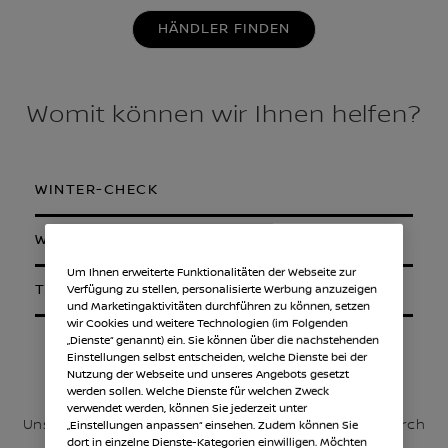
HÄNDLER FINDEN
Womit können wir Ihnen helfen?
WINTER-CHECK
WINTER-ANGEBOTE
Um Ihnen erweiterte Funktionalitäten der Webseite zur
TIPPS FÜR DEN WINTER
Verfügung zu stellen, personalisierte Werbung anzuzeigen
und Marketingaktivitäten durchführen zu können, setzen
wir Cookies und weitere Technologien (im Folgenden
„Dienste“ genannt) ein. Sie können über die nachstehenden
Einstellungen selbst entscheiden, welche Dienste bei der
Winter-Check
Nutzung der Webseite und unseres Angebots gesetzt
werden sollen. Welche Dienste für welchen Zweck
verwendet werden, können Sie jederzeit unter
Unser umfassender Service für sichere Fahrten durch
„Einstellungen anpassen“ einsehen. Zudem können Sie
dort in einzelne Dienste-Kategorien einwilligen. Möchten
die kalte Jahreszeit.