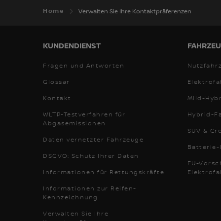
Home
Verwalten Sie Ihre Kontaktpräferenzen
KUNDENDIENST
FAHRZEU
Fragen und Antworten
Nutzfahr
Glossar
Elektrof
Kontakt
Mild-Hyb
WLTP-Testverfahren für
Hybrid-F
Abgasemissionen
SUV & Cr
Daten vernetzter Fahrzeuge
Batterie
DSGVO: Schutz Ihrer Daten
EU-Vorsch
Informationen für Rettungskräfte
Elektrof
Informationen zur Reifen-
Kennzeichnung
Verwalten Sie Ihre