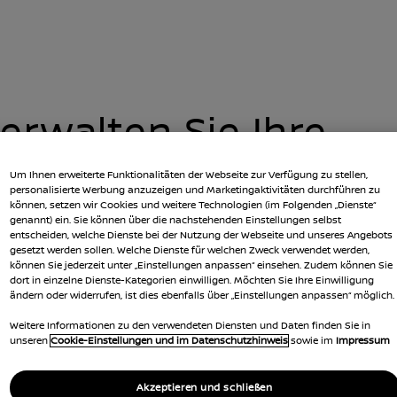
IE IHRE KONT
erwalten Sie Ihre
ontaktpräferenzen
Um Ihnen erweiterte Funktionalitäten der Webseite zur Verfügung zu stellen,
personalisierte Werbung anzuzeigen und Marketingaktivitäten durchführen zu
können, setzen wir Cookies und weitere Technologien (im Folgenden „Dienste“
genannt) ein. Sie können über die nachstehenden Einstellungen selbst
entscheiden, welche Dienste bei der Nutzung der Webseite und unseres Angebots
en Sie Ihre bevorzugte Art der Kontaktaufnahme an,
gesetzt werden sollen. Welche Dienste für welchen Zweck verwendet werden,
können Sie jederzeit unter „Einstellungen anpassen“ einsehen. Zudem können Sie
Nissan nach Ihren Wünschen zu erleben.
dort in einzelne Dienste-Kategorien einwilligen. Möchten Sie Ihre Einwilligung
len Sie einfach die folgenden Felder aus und Sie
ändern oder widerrufen, ist dies ebenfalls über „Einstellungen anpassen“ möglich.
alten Zugang zu Ihren persönlichen Einstellungen.
Weitere Informationen zu den verwendeten Diensten und Daten finden Sie in
unseren
Cookie-Einstellungen und im Datenschutzhinweis
sowie im
Impressum
ail-ID
Akzeptieren und schließen