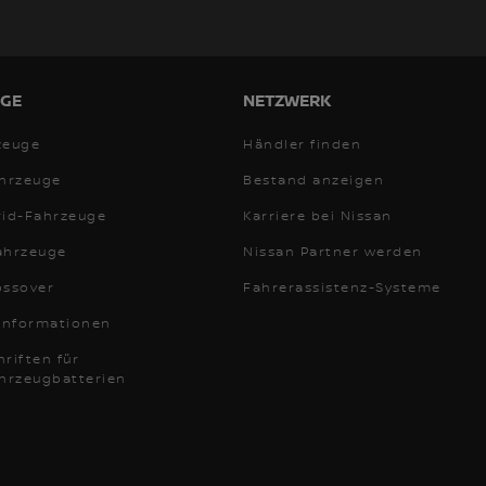
GE
NETZWERK
zeuge
Händler finden
ahrzeuge
Bestand anzeigen
rid-Fahrzeuge
Karriere bei Nissan
ahrzeuge
Nissan Partner werden
ossover
Fahrerassistenz-Systeme
-Informationen
riften für
ahrzeugbatterien