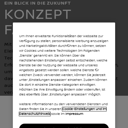
EIN BLICK IN DIE ZUKUNFT
KONZEPT
FAHRZEUGE
Um Ihnen erweiterte Funktionalitäten der Webseite zur
Verfügung zu stellen, personalisierte Werbung anzuzeigen
Mit langjähriger Expertise in innovativer
und Marketingaktivitäten durchführen zu können, setzen
Elektrifizierung und wegweisenden neuen
wir Cookies und weitere Technologien (im Folgenden
„Dienste“ genannt) ein. Sie können über die
Technologien schreibt Nissan
nachstehenden Einstellungen selbst entscheiden, welche
Erfolgsgeschichten, die Grenzen überschreiten,
Dienste bei der Nutzung der Webseite und unseres
Angebots gesetzt werden sollen. Welche Dienste für
um das Machbare neu zu definieren. Wir sind
welchen Zweck verwendet werden, können Sie jederzeit
davon überzeugt, dass dieser Innovationsgeist
unter „Einstellungen anpassen“ einsehen. Zudem können
auch in Zukunft die Welt, wie wir sie kennen,
Sie dort in einzelne Dienste-Kategorien einwilligen.
Möchten Sie Ihre Einwilligung ändern oder widerrufen, ist
verändern wird.
dies ebenfalls über „Einstellungen anpassen“ möglich.
Weitere Informationen zu den verwendeten Diensten und
Wir präsentieren die
Daten finden Sie in unseren
Cookie-Einstellungen und im
Datenschutzhinweis
sowie im
Impressum
Nissan "Hyper"-Reihe