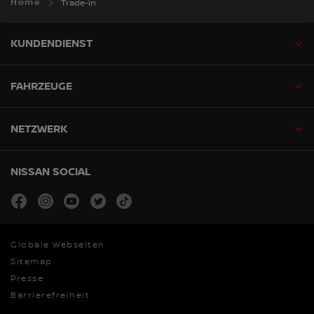
Home
Trade-in
KUNDENDIENST
FAHRZEUGE
NETZWERK
NISSAN SOCIAL
facebook
instagram
youtube
twitter
tiktok
Globale Webseiten
Sitemap
Presse
Barrierefreiheit