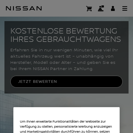
Zum
Hauptinhalt
TRADE-IN
springen
KOSTENLOSE BEWERTUNG
IHRES GEBRAUCHTWAGENS
Erfahren Sie in nur wenigen Minuten, wie viel Ihr
aktuelles Fahrzeug wert ist – unabhängig von
Hersteller, Modell oder Alter – und geben Sie es
bei Ihrem NISSAN Partner in Zahlung.
JETZT BEWERTEN
Um Ihnen erweiterte Funktionalitäten der Webseite zur
Verfügung zu stellen, personalisierte Werbung anzuzeigen
und Marketingaktivitäten durchführen zu können, setzen