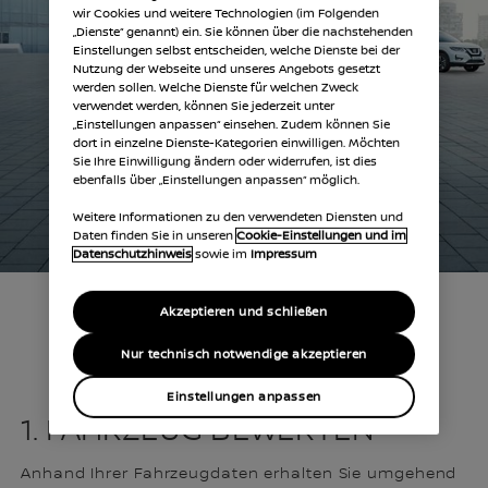
wir Cookies und weitere Technologien (im Folgenden
„Dienste“ genannt) ein. Sie können über die nachstehenden
Einstellungen selbst entscheiden, welche Dienste bei der
Nutzung der Webseite und unseres Angebots gesetzt
werden sollen. Welche Dienste für welchen Zweck
verwendet werden, können Sie jederzeit unter
„Einstellungen anpassen“ einsehen. Zudem können Sie
dort in einzelne Dienste-Kategorien einwilligen. Möchten
Sie Ihre Einwilligung ändern oder widerrufen, ist dies
ebenfalls über „Einstellungen anpassen“ möglich.
Weitere Informationen zu den verwendeten Diensten und
Daten finden Sie in unseren
Cookie-Einstellungen und im
Datenschutzhinweis
sowie im
Impressum
Akzeptieren und schließen
SO FUNKTIONIERT’S
Nur technisch notwendige akzeptieren
Einstellungen anpassen
1. FAHRZEUG BEWERTEN
Anhand Ihrer Fahrzeugdaten erhalten Sie umgehend