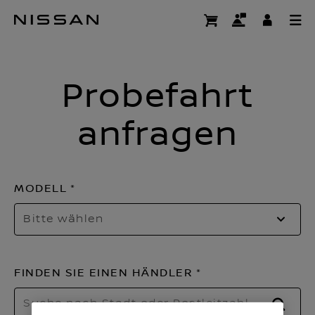
Zum
Book a Test Driv
Hauptinhalt
springen
Probefahrt
anfragen
MODELL
Bitte wählen
FINDEN SIE EINEN HÄNDLER