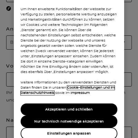
SUCH
Aktuellen Standort verwenden
Um Ihnen erweiterte Funktionalitäten der Webseite zur
Verfügung zu stellen, personalisierte Werbung anzuzeigen
und Marketingaktivitäten durchführen zu können, setzen
wir Cookies und weitere Technologien (im Folgenden
Anrede
„Dienste“ genannt) ein. Sie können über die
nachstehenden Einstellungen selbst entscheiden, welche
Bi
Dienste bei der Nutzung der Webseite und unseres
Bitte wählen
Angebots gesetzt werden sollen. Welche Dienste für
w
welchen Zweck verwendet werden, können Sie jederzeit
Si
unter „Einstellungen anpassen“ einsehen. Zudem können
Sie dort in einzelne Dienste-Kategorien einwilligen.
ei
Vorname
Möchten Sie Ihre Einwilligung ändern oder widerrufen, ist
An
dies ebenfalls über „Einstellungen anpassen“ möglich.
au
Weitere Informationen zu den verwendeten Diensten und
Daten finden Sie in unseren
Cookie-Einstellungen und im
Ihr Vorname sollte nur aus Buchstaben, Leerstellen
Datenschutzhinweis
sowie im
Impressum
und den Sonderzeichen – und ' bestehen.
Akzeptieren und schließen
Nachname
Nur technisch notwendige akzeptieren
Einstellungen anpassen