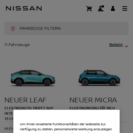
Zum
Hauptinhalt
NEUWAGEN
springen
FAHRZEUGE FILTERN
Fa
11
Fahrzeuge
Beliebt
NEUER LEAF
NEUER MICRA
ELEKTROAUTO TRIFFT AUF
ELEKTROMOBILITÄT NEU
INTELLIGENT MOBILITY
GEDACHT
TECHNOLOGIEN
Um Ihnen erweiterte Funktionalitäten der Webseite zur
MEHR ERFAHREN
MEHR ERFAHREN
Verfügung zu stellen, personalisierte Werbung anzuzeigen