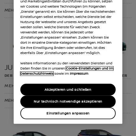
und Marketingaktivitäten durchführen zu können, setzen
wir Cookies und weitere Technologien (im Folgenden
MEHR ZEIGEN
MEHR ZEIGEN
„Dienste“ genannt) ein. Sie können über die nachstehenden
Einstellungen selbst entscheiden, welche Dienste bei der
Nutzung der Webseite und unseres Angebots gesetzt
werden sollen. Welche Dienste für welchen Zweck
verwendet werden, können Sie jederzeit unter
„Einstellungen anpassen“ einsehen. Zudem können Sie
dort in einzelne Dienste-Kategorien einwilligen. Möchten
Sie Ihre Einwilligung ändern oder widerrufen, ist dies
ebenfalls über „Einstellungen anpassen“ möglich.
Weitere Informationen zu den verwendeten Diensten und
JUKE
QASHQAI
Daten finden Sie in unseren
Cookie-Einstellungen und im
Datenschutzhinweis
sowie im
Impressum
DER COUPÉ-CROSSOVER
DER ULTIMATIVE CROSSOVER
MEHR ERFAHREN
MEHR ERFAHREN
Akzeptieren und schließen
MEHR ZEIGEN
PROBEFAHRT
Nur technisch notwendige akzeptieren
ANFRAGEN
Einstellungen anpassen