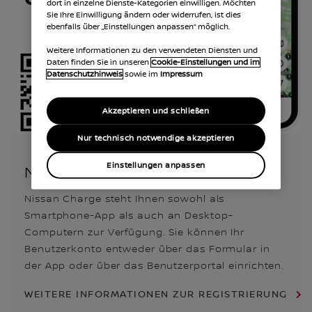
dort in einzelne Dienste-Kategorien einwilligen. Möchten
Sie Ihre Einwilligung ändern oder widerrufen, ist dies
ebenfalls über „Einstellungen anpassen“ möglich.
Weitere Informationen zu den verwendeten Diensten und
Daten finden Sie in unseren
Cookie-Einstellungen und im
Datenschutzhinweis
sowie im
Impressum
Akzeptieren und schließen
Nur technisch notwendige akzeptieren
Einstellungen anpassen
NISSAN CHARGE APP
Nissan Charge steht Ihnen sowohl als
Smartphone-App als auch an Desktop-
Computern zur Verfügung. Sie können Ihr
Benutzerkonto entweder über das Formular in
der App oder über das Benutzerportal einrichten.
WEITERE INFORMATIONEN ZUR REGISTRIERUNG