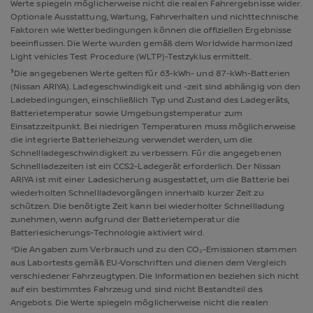
Werte spiegeln möglicherweise nicht die realen Fahrergebnisse wider.
Optionale Ausstattung, Wartung, Fahrverhalten und nichttechnische
Faktoren wie Wetterbedingungen können die offiziellen Ergebnisse
beeinflussen. Die Werte wurden gemäß dem Worldwide harmonized
Light vehicles Test Procedure (WLTP)-Testzyklus ermittelt.
³Die angegebenen Werte gelten für 63-kWh- und 87-kWh-Batterien
(Nissan ARIYA). Ladegeschwindigkeit und -zeit sind abhängig von den
Ladebedingungen, einschließlich Typ und Zustand des Ladegeräts,
Batterietemperatur sowie Umgebungstemperatur zum
Einsatzzeitpunkt. Bei niedrigen Temperaturen muss möglicherweise
die integrierte Batterieheizung verwendet werden, um die
Schnellladegeschwindigkeit zu verbessern. Für die angegebenen
Schnellladezeiten ist ein CCS2-Ladegerät erforderlich. Der Nissan
ARIYA ist mit einer Ladesicherung ausgestattet, um die Batterie bei
wiederholten Schnellladevorgängen innerhalb kurzer Zeit zu
schützen. Die benötigte Zeit kann bei wiederholter Schnellladung
zunehmen, wenn aufgrund der Batterietemperatur die
Batteriesicherungs-Technologie aktiviert wird.
⁴Die Angaben zum Verbrauch und zu den CO₂-Emissionen stammen
aus Labortests gemäß EU-Vorschriften und dienen dem Vergleich
verschiedener Fahrzeugtypen. Die Informationen beziehen sich nicht
auf ein bestimmtes Fahrzeug und sind nicht Bestandteil des
Angebots. Die Werte spiegeln möglicherweise nicht die realen