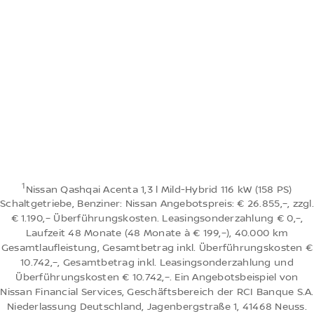
Jetzt konfigurieren
Passen Sie Farben, Optionen und
Ausstattungsmerkmale an Ihre Bedürfnisse an
1
Nissan Qashqai Acenta 1,3 l Mild-Hybrid 116 kW (158 PS)
Schaltgetriebe, Benziner: Nissan Angebotspreis: € 26.855,–, zzgl.
Preisliste herunterladen
€ 1.190,– Überführungskosten. Leasingsonderzahlung € 0,–,
Erhalten Sie detaillierte Informationen über das Auto
Laufzeit 48 Monate (48 Monate à € 199,–), 40.000 km
in einem PDF
Gesamtlaufleistung, Gesamtbetrag inkl. Überführungskosten €
10.742,–, Gesamtbetrag inkl. Leasingsonderzahlung und
Überführungskosten € 10.742,–. Ein Angebotsbeispiel von
Nissan Financial Services, Geschäftsbereich der RCI Banque S.A.
Niederlassung Deutschland, Jagenbergstraße 1, 41468 Neuss.