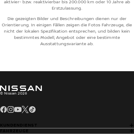
aktivier- bzw. reaktivierbar bis 200.000 km oder 10 Jahre ab
Erstzulassung.
Die gezeigten Bilder und Beschreibungen dienen nur der
Orientierung. In einigen Fällen zeigen die Fotos Fahrzeuge, die
nicht der lokalen Spezifikation entsprechen, und bilden kein
bestimmtes Modell, Angebot oder eine bestimmte
Ausstattungsvariante ab.
© Nissan 2026
Facebook
Instagram
YouTube
Twitter
Tiktok
KUNDENDIENST
FAHRZEUGE