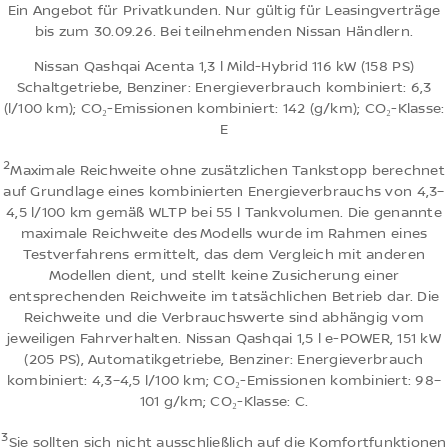
Ein Angebot für Privatkunden. Nur gültig für Leasingverträge
bis zum 30.09.26. Bei teilnehmenden Nissan Händlern.
Nissan Qashqai Acenta 1,3 l Mild-Hybrid 116 kW (158 PS)
Schaltgetriebe, Benziner: Energieverbrauch kombiniert: 6,3
(l/100 km); CO₂-Emissionen kombiniert: 142 (g/km); CO₂-Klasse:
E
2
Maximale Reichweite ohne zusätzlichen Tankstopp berechnet
auf Grundlage eines kombinierten Energieverbrauchs von 4,3–
4,5 l/100 km gemäß WLTP bei 55 l Tankvolumen. Die genannte
maximale Reichweite des Modells wurde im Rahmen eines
Testverfahrens ermittelt, das dem Vergleich mit anderen
Modellen dient, und stellt keine Zusicherung einer
entsprechenden Reichweite im tatsächlichen Betrieb dar. Die
Reichweite und die Verbrauchswerte sind abhängig vom
jeweiligen Fahrverhalten. Nissan Qashqai 1,5 l e-POWER, 151 kW
(205 PS), Automatikgetriebe, Benziner: Energieverbrauch
kombiniert: 4,3–4,5 l/100 km; CO₂-Emissionen kombiniert: 98–
101 g/km; CO₂-Klasse: C.
3
Sie sollten sich nicht ausschließlich auf die Komfortfunktionen