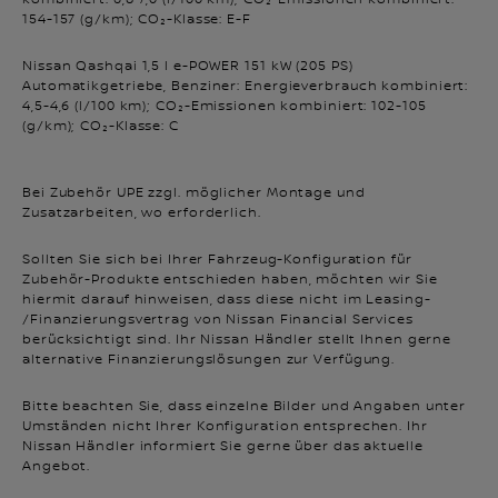
154-157 (g/km); CO₂-Klasse: E-F
Nissan Qashqai 1,5 l e-POWER 151 kW (205 PS)
Automatikgetriebe, Benziner: Energieverbrauch kombiniert:
4,5-4,6 (l/100 km); CO₂-Emissionen kombiniert: 102-105
(g/km); CO₂-Klasse: C
Bei Zubehör UPE zzgl. möglicher Montage und
Zusatzarbeiten, wo erforderlich.
Sollten Sie sich bei Ihrer Fahrzeug-Konfiguration für
Zubehör-Produkte entschieden haben, möchten wir Sie
hiermit darauf hinweisen, dass diese nicht im Leasing-
/Finanzierungsvertrag von Nissan Financial Services
berücksichtigt sind. Ihr Nissan Händler stellt Ihnen gerne
alternative Finanzierungslösungen zur Verfügung.
Bitte beachten Sie, dass einzelne Bilder und Angaben unter
Umständen nicht Ihrer Konfiguration entsprechen. Ihr
Nissan Händler informiert Sie gerne über das aktuelle
Angebot.