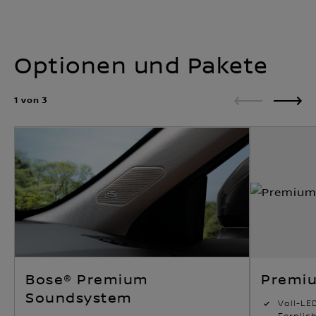
Optionen und Pakete
1 von 3
Bose® Premium
Premi
Soundsystem
Voll-LE
Fernlic