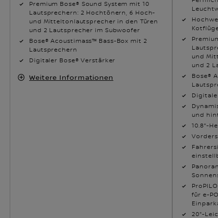
Premium Bose® Sound System mit 10
Leuchtw
Lautsprechern: 2 Hochtönern, 6 Hoch-
Hochwer
und Mitteltonlautsprecher in den Türen
Kotflüge
und 2 Lautsprecher im Subwoofer
Premium
Bose® Acoustimass™ Bass-Box mit 2
Lautspr
Lautsprechern
und Mit
Digitaler Bose® Verstärker
und 2 L
Bose® A
Weitere Informationen
Lautspr
Digital
Dynamis
und hin
10.8"-H
Vorders
Fahrersi
einstel
Panoram
Sonnens
ProPILO
für e-P
Einpark
20"-Lei