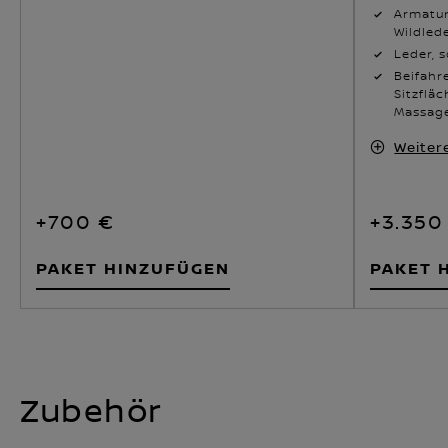
Armatur
Wildled
Leder, 
Beifahre
Sitzflä
Massage
Weiter
+700 €
+3.350
PAKET HINZUFÜGEN
PAKET 
Zubehör