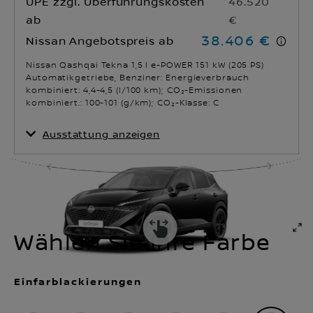
UPE zzgl. Überführungskosten
46.520
ab
€
38.406 €
Nissan Angebotspreis ab
Nissan Qashqai Tekna 1,5 l e-POWER 151 kW (205 PS)
Automatikgetriebe, Benziner: Energieverbrauch
kombiniert: 4,4-4,5 (l/100 km); CO₂-Emissionen
kombiniert.: 100-101 (g/km); CO₂-Klasse: C
Ausstattung anzeigen
Energieverbrauch
CO₂-Klasse
kombiniert
C
4,4-4,5 l/100 km
CO₂-Emissionen
Getriebeart
kombiniert
Automatikgetriebe
100-101 g/km
Wählen Sie Ihre Farbe
Einfarblackierungen