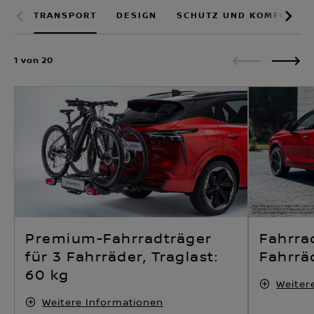
TRANSPORT
DESIGN
SCHUTZ UND KOMFORT
1 von 20
Premium-Fahrradträger
Fahrra
für 3 Fahrräder, Traglast:
Fahrräd
60 kg
Weiter
Weitere Informationen