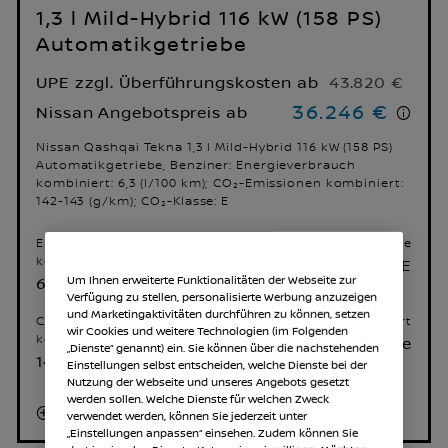
1,3 l Mild-Hybrid 116 kW (158 PS)
Automatikgetriebe
UPE zzgl. Überführungskosten ab
43.820 €
36.246 €
Nissan Angebotspreis ab
Nissan Qashqai Tekna 1,3 l Mild-Hybrid 116 kW (158 PS)
Automatikgetriebe, Benziner: Energieverbrauch
kombiniert: 6,3 (l/100 km); CO₂-Emissionen kombiniert:
142-143 (g/km); CO₂-Klasse: E
Energieverbrauch
CO₂-Klasse
kombiniert
E
6.3 l/100 km
Um Ihnen erweiterte Funktionalitäten der Webseite zur
Verfügung zu stellen, personalisierte Werbung anzuzeigen
und Marketingaktivitäten durchführen zu können, setzen
CO₂-Emissionen
Getriebeart
wir Cookies und weitere Technologien (im Folgenden
kombiniert
Automatikgetriebe
„Dienste“ genannt) ein. Sie können über die nachstehenden
142-143 g/km
Einstellungen selbst entscheiden, welche Dienste bei der
Nutzung der Webseite und unseres Angebots gesetzt
werden sollen. Welche Dienste für welchen Zweck
Mehr erfahren
verwendet werden, können Sie jederzeit unter
„Einstellungen anpassen“ einsehen. Zudem können Sie