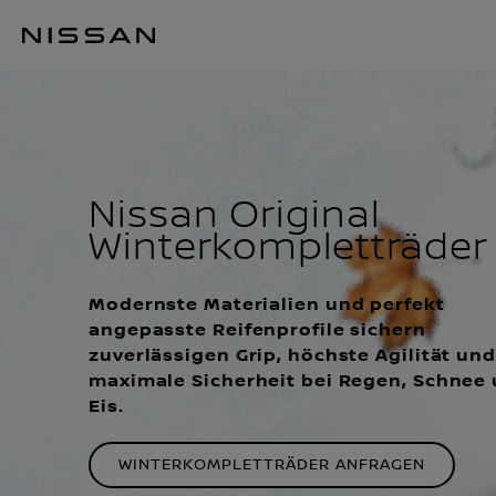
Zum
Hauptinhalt
WINTERKOMP
springen
Kunden
Übersicht
Nissan Original
Winterkompletträder
Modernste Materialien und perfekt
angepasste Reifenprofile sichern
zuverlässigen Grip, höchste Agilität und
maximale Sicherheit bei Regen, Schnee
Eis.
WINTERKOMPLETTRÄDER ANFRAGEN