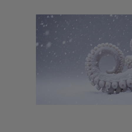
rne
r 7° C
auch in