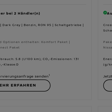
er bei 2 Händler(n)
Au
| Dark Grey | Benzin, RON 95 | Schaltgetriebe |
Cros
Scha
d Optionen enthalten: Komfort Paket |
Pake
nect Paket
Niss
d Optionen enthalten: Komfort Paket |
Pake
nect Paket
Niss
brauch: 5.8 (l/100 km); CO₂-Emissionen: 131
Ener
₂-Klasse:D
(g/k
1
ervierungsanfrage senden
Jetz
EHR ERFAHREN