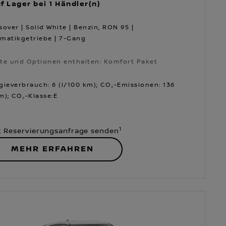
f Lager bei 1 Händler(n)
sover | Solid White | Benzin, RON 95 |
matikgetriebe | 7-Gang
te und Optionen enthalten: Komfort Paket
te und Optionen enthalten: Komfort Paket
gieverbrauch: 6 (l/100 km); CO₂-Emissionen: 136
m); CO₂-Klasse:E
1
t Reservierungsanfrage senden
MEHR ERFAHREN