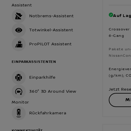
Assistent
Auf Lag
Notbrems-Assistent
Crossover 
Totwinkel-Assistent
6-Gang
ProPILOT Assistent
Pakete un
NissanCon
EINPARKASSISTENTEN
Pakete un
NissanCon
Energiever
(g/km); CO
Einparkhilfe
Jetzt Res
360° 3D Around View
M
Monitor
Rückfahrkamera
KONNEKTIVITÄT