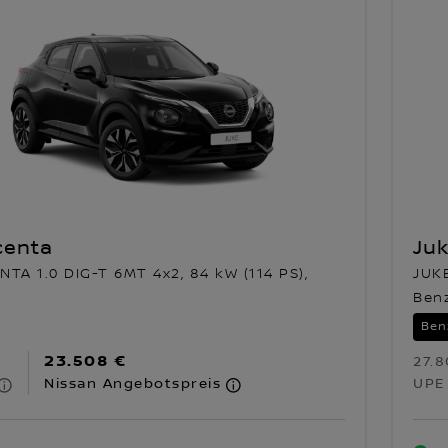
centa
Ju
TA 1.0 DIG-T 6MT 4x2, 84 kW (114 PS),
JUKE
Ben
Ben
23.508 €
27.8
Nissan Angebotspreis
UPE