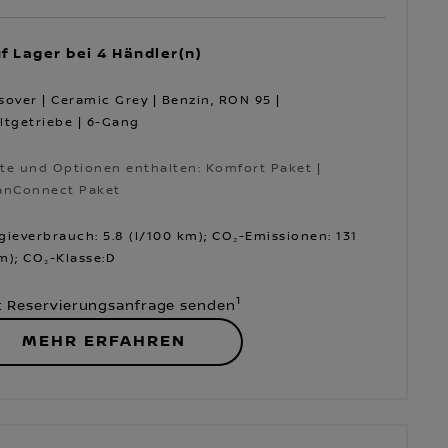
f Lager bei 4 Händler(n)
sover | Ceramic Grey | Benzin, RON 95 |
ltgetriebe | 6-Gang
te und Optionen enthalten: Komfort Paket |
anConnect Paket
te und Optionen enthalten: Komfort Paket |
anConnect Paket
gieverbrauch: 5.8 (l/100 km); CO₂-Emissionen: 131
m); CO₂-Klasse:D
1
t Reservierungsanfrage senden
MEHR ERFAHREN