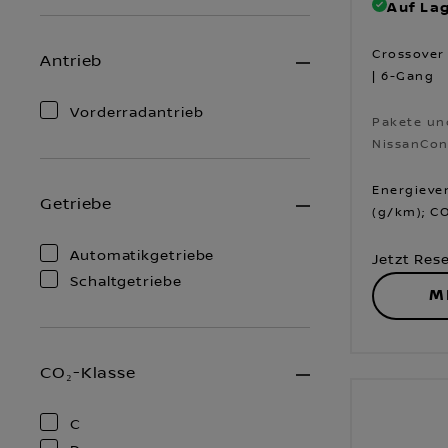
Auf Lag
Crossover 
Antrieb
| 6-Gang
Vorderradantrieb
Pakete un
NissanCon
Pakete un
NissanCon
Energiever
Getriebe
(g/km); CO
Automatikgetriebe
Jetzt Res
Schaltgetriebe
M
CO₂-Klasse
C