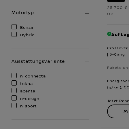
25.700 €
Motortyp
UPE
Benzin
Auf Lag
Hybrid
Crossover 
| 6-Gang
Ausstattungsvariante
Pakete un
Pakete un
n-connecta
Energiever
tekna
(g/km); CO
acenta
n-design
Jetzt Res
n-sport
M