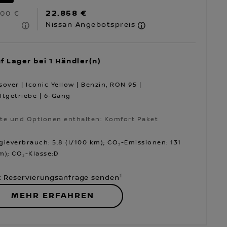
22.858 €
600 €
Nissan Angebotspreis
f Lager bei 1 Händler(n)
sover | Iconic Yellow | Benzin, RON 95 |
ltgetriebe | 6-Gang
te und Optionen enthalten: Komfort Paket
te und Optionen enthalten: Komfort Paket
gieverbrauch: 5.8 (l/100 km); CO₂-Emissionen: 131
m); CO₂-Klasse:D
1
t Reservierungsanfrage senden
MEHR ERFAHREN