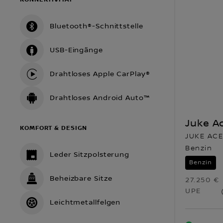
Bluetooth®-Schnittstelle
USB-Eingänge
Drahtloses Apple CarPlay®
Drahtloses Android Auto™
Juke A
KOMFORT & DESIGN
JUKE ACEN
Benzin
Leder Sitzpolsterung
Benzin
Beheizbare Sitze
27.250 €
UPE
Leichtmetallfelgen