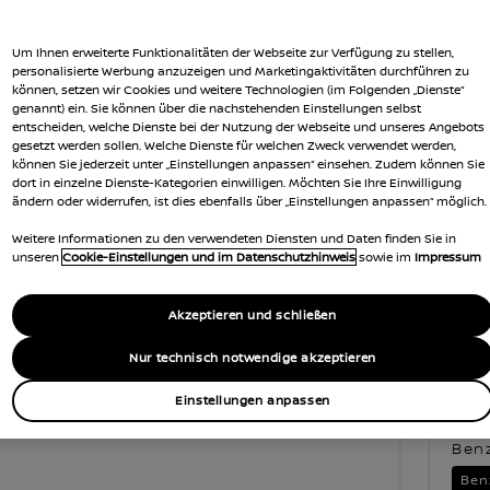
 sind ein Teil des Bestands im deutschen Nissan Händlernetz. Zur
gezeigt. Ihr Händler unterbreitet Ihnen gerne sein Angebot.
Um Ihnen erweiterte Funktionalitäten der Webseite zur Verfügung zu stellen,
personalisierte Werbung anzuzeigen und Marketingaktivitäten durchführen zu
können, setzen wir Cookies und weitere Technologien (im Folgenden „Dienste“
genannt) ein. Sie können über die nachstehenden Einstellungen selbst
entscheiden, welche Dienste bei der Nutzung der Webseite und unseres Angebots
gesetzt werden sollen. Welche Dienste für welchen Zweck verwendet werden,
können Sie jederzeit unter „Einstellungen anpassen“ einsehen. Zudem können Sie
dort in einzelne Dienste-Kategorien einwilligen. Möchten Sie Ihre Einwilligung
ändern oder widerrufen, ist dies ebenfalls über „Einstellungen anpassen“ möglich.
Weitere Informationen zu den verwendeten Diensten und Daten finden Sie in
unseren
Cookie-Einstellungen und im Datenschutzhinweis
sowie im
Impressum
Akzeptieren und schließen
Nur technisch notwendige akzeptieren
centa
Ju
Einstellungen anpassen
TA 1.0 DIG-T 6MT 4x2, 84 kW (114 PS),
JUKE
Ben
Ben