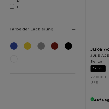
D
E
Farbe der Lackierung
Juke A
JUKE ACEN
Benzin
Benzin
27.000 €
UPE
Auf Lag