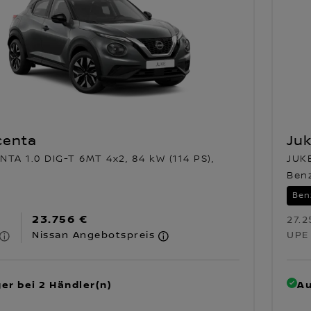
centa
Ju
TA 1.0 DIG-T 6MT 4x2, 84 kW (114 PS),
JUKE
Ben
Ben
23.756 €
27.2
Nissan Angebotspreis
UPE
er bei 2 Händler(n)
Au