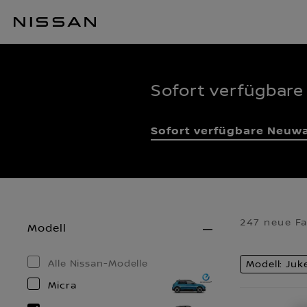
Zum
Hauptinhalt
springen
Sofort verfügbare
Sofort verfügbare Neuw
247 neue F
Modell
Alle Nissan-Modelle
Modell: Juk
Micra