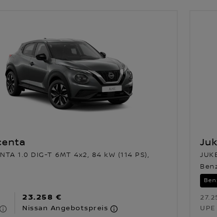
centa
Ju
TA 1.0 DIG-T 6MT 4x2, 84 kW (114 PS),
JUKE
Ben
Ben
23.258 €
27.2
Nissan Angebotspreis
UPE