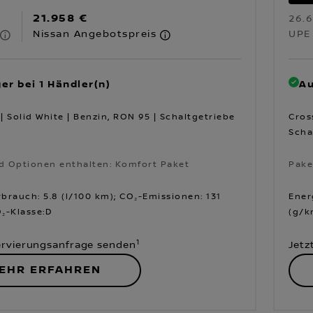
21.958 €
26.
Nissan Angebotspreis
UPE
er bei 1 Händler(n)
Au
| Solid White | Benzin, RON 95 | Schaltgetriebe
Cros
Scha
d Optionen enthalten: Komfort Paket
Pake
d Optionen enthalten: Komfort Paket
Pake
brauch: 5.8 (l/100 km); CO₂-Emissionen: 131
Ener
₂-Klasse:D
(g/k
1
ervierungsanfrage senden
Jetz
EHR ERFAHREN