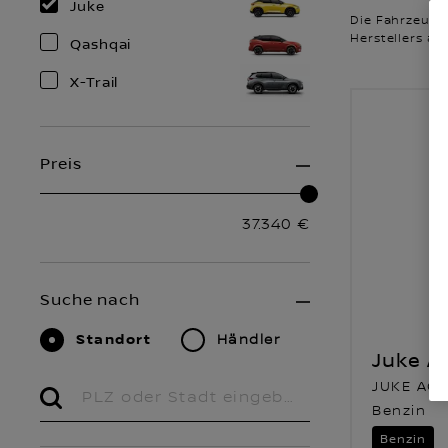
Juke
Die Fahrzeuge
Herstellers an
Qashqai
X-Trail
Preis
37.340 €
Suche nach
Standort
Händler
Juke A
JUKE ACEN
Benzin
Benzin