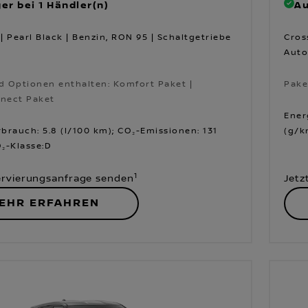
er bei 1 Händler(n)
Au
| Pearl Black | Benzin, RON 95 | Schaltgetriebe
Cros
Auto
d Optionen enthalten: Komfort Paket |
Pake
nect Paket
Pake
d Optionen enthalten: Komfort Paket |
Ener
nect Paket
brauch: 5.8 (l/100 km); CO₂-Emissionen: 131
(g/k
₂-Klasse:D
1
ervierungsanfrage senden
Jetz
EHR ERFAHREN