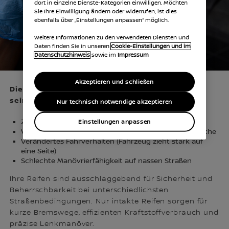
dort in einzelne Dienste-Kategorien einwilligen. Möchten
Sie Ihre Einwilligung ändern oder widerrufen, ist dies
ebenfalls über „Einstellungen anpassen“ möglich.
Weitere Informationen zu den verwendeten Diensten und
Daten finden Sie in unseren
Cookie-Einstellungen und im
Datenschutzhinweis
sowie im
Impressum
Akzeptieren und schließen
Dies können Anzeichen für abgefahrene Reifen
sein:
Nur technisch notwendige akzeptieren
Zu geringe Profiltiefe
Einstellungen anpassen
Vibrationen im Lenkrad oder ungewöhnliche Geräusche
Verändertes Fahrverhalten (Fahrzeug zieht stark auf
eine Seite)
Schlechte Manövrierfähigkeit auf nassen Straßen
Ihre Reifen sind ausschlaggebend für Sicherheit und
Beherrschbarkeit bei unterschiedlichsten
Straßenbedingungen. Nur intakte Reifen sorgen für
kurze Bremswege, effizienten Kraftstoffverbrauch und
präzise Lenkmanöver.