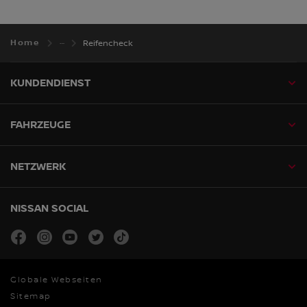
Home
Reifencheck
KUNDENDIENST
FAHRZEUGE
NETZWERK
NISSAN SOCIAL
facebook
instagram
youtube
twitter
tiktok
Globale Webseiten
Sitemap