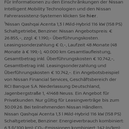
Für Informationen zu den Einschränkungen der Nissan
Intelligent Mobility Technologien und den Nissan
Fahrerassistenz-Systemen klicken Sie
hier
.
1
Nissan Qashqai Acenta 1,3 l Mild-Hybrid 116 kW (158 PS)
Schaltgetriebe, Benziner: Nissan Angebotspreis: €
26.855,–, zzgl. € 1.190,– Überführungskosten.
Leasingsonderzahlung € 0,–, Laufzeit 48 Monate (48
Monate à € 199,–), 40.000 km Gesamtlaufleistung,
Gesamtbetrag inkl. Überführungskosten € 10.742,–,
Gesamtbetrag inkl. Leasingsonderzahlung und
Überführungskosten € 10.742,–. Ein Angebotsbeispiel
von Nissan Financial Services, Geschäftsbereich der
RCI Banque S.A. Niederlassung Deutschland,
Jagenbergstraße 1, 41468 Neuss. Ein Angebot für
Privatkunden. Nur gültig für Leasingverträge bis zum
30.09.26. Bei teilnehmenden Nissan Händlern.
Nissan Qashqai Acenta 1,3 l Mild-Hybrid 116 kW (158 PS)
Schaltgetriebe, Benziner: Energieverbrauch kombiniert:
6,3 (l/100 km); CO₂-Emissionen kombiniert: 142 (g/km);