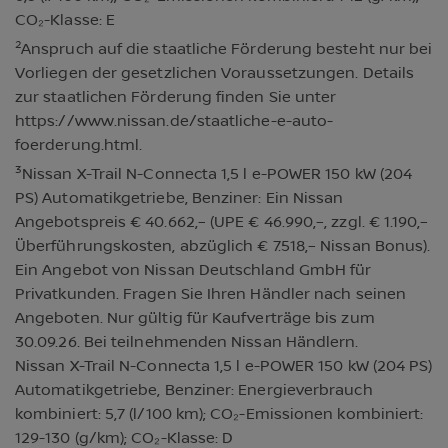
CO₂-Klasse: E
2
Anspruch auf die staatliche Förderung besteht nur bei
Vorliegen der gesetzlichen Voraussetzungen. Details
zur staatlichen Förderung finden Sie unter
https://www.nissan.de/staatliche-e-auto-
foerderung.html.
3
Nissan X-Trail N-Connecta 1,5 l e-POWER 150 kW (204
PS) Automatikgetriebe, Benziner: Ein Nissan
Angebotspreis € 40.662,– (UPE € 46.990,–, zzgl. € 1.190,–
Überführungskosten, abzüglich € 7.518,– Nissan Bonus).
Ein Angebot von Nissan Deutschland GmbH für
Privatkunden. Fragen Sie Ihren Händler nach seinen
Angeboten. Nur gültig für Kaufverträge bis zum
30.09.26. Bei teilnehmenden Nissan Händlern.
Nissan X-Trail N-Connecta 1,5 l e-POWER 150 kW (204 PS)
Automatikgetriebe, Benziner: Energieverbrauch
kombiniert: 5,7 (l/100 km); CO₂-Emissionen kombiniert:
129-130 (g/km); CO₂-Klasse: D