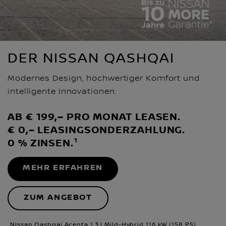
DER NISSAN QASHQAI
Modernes Design, hochwertiger Komfort und
intelligente Innovationen.
AB € 199,– PRO MONAT LEASEN.
€ 0,– LEASINGSONDERZAHLUNG.
0 % ZINSEN.¹
MEHR ERFAHREN
ZUM ANGEBOT
Nissan Qashqai Acenta 1,3 l Mild-Hybrid 116 kW (158 PS)