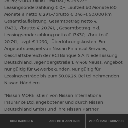
25.149,–/brutto(inkl. 19% USt.) € 29.927,–.
Leasingsonderzahlung € 0,–, Laufzeit 60 Monate (60
Monate à netto € 291,–/brutto € 346,–), 50.000 km
Gesamtlaufleistung, Gesamtbetrag netto €
17.430,–/brutto € 20.741,–, Gesamtbetrag inkl.
Leasingsonderzahlung netto € 17.430,–/brutto €
20.741,– zzgl. € 1.290,– Überführungskosten. Ein
Angebotsbeispiel von Nissan Financial Services,
Geschäftsbereich der RCI Banque S.A. Niederlassung
Deutschland, Jagenbergstraße 1, 41468 Neuss. Angebot
nur gültig für Gewerbekunden. Nur gültig für
Leasingverträge bis zum 30.09.26. Bei teilnehmenden
Nissan Händlern.
*Nissan MORE ist ein von Nissan International
Insurance Ltd. angebotener und durch Nissan
Deutschland GmbH und ihre Nissan Partner
vermittelter Versicherungsschutz für bestimmte
KONFIGURIEREN
ANGEBOTE ANZEIGEN
VERFÜGBARE FAHRZEUGE
mechanische Komponenten (Antriebsstrang), der nach