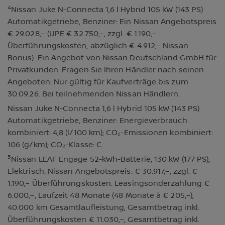
4
Nissan Juke N-Connecta 1,6 l Hybrid 105 kW (143 PS)
Automatikgetriebe, Benziner: Ein Nissan Angebotspreis
€ 29.028,– (UPE € 32.750,–, zzgl. € 1.190,–
Überführungskosten, abzüglich € 4.912,– Nissan
Bonus). Ein Angebot von Nissan Deutschland GmbH für
Privatkunden. Fragen Sie Ihren Händler nach seinen
Angeboten. Nur gültig für Kaufverträge bis zum
30.09.26. Bei teilnehmenden Nissan Händlern.
Nissan Juke N-Connecta 1,6 l Hybrid 105 kW (143 PS)
Automatikgetriebe, Benziner: Energieverbrauch
kombiniert: 4,8 (l/100 km); CO₂-Emissionen kombiniert:
106 (g/km); CO₂-Klasse: C
5
Nissan LEAF Engage 52-kWh-Batterie, 130 kW (177 PS),
Elektrisch: Nissan Angebotspreis: € 30.917,–, zzgl. €
1.190,– Überführungskosten. Leasingsonderzahlung €
6.000,–, Laufzeit 48 Monate (48 Monate à € 205,–),
40.000 km Gesamtlaufleistung, Gesamtbetrag inkl.
Überführungskosten € 11.030,–, Gesamtbetrag inkl.