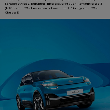
Schaltgetriebe, Benziner: Energieverbrauch kombiniert: 6,3
(l/100 km); CO₂-Emissionen kombiniert: 142 (g/km); CO₂-
Klasse: E