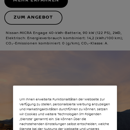
MEHR ERFAHREN
ZUM ANGEBOT
Nissan MICRA Engage 40-kWh-Batterie, 90 kW (122 PS), 2WD,
Elektrisch: Energieverbrauch kombiniert: 14,2 (kWh/100 km);
CO₂-Emissionen kombiniert: 0 (g/km); CO₂-Klasse: A.
Um Ihnen erweiterte Funktionalitäten der Webseite zur
Verfügung zu stellen, personalisierte Werbung anzuzeigen
und Marketingaktivitäten durchführen zu können, setzen
wir Cookies und weitere Technologien (im Folgenden
„Dienste“ genannt) ein. Sie können über die
nachstehenden Einstellungen selbst entscheiden, welche
Dienste bei der Nutzung der Webseite und unseres