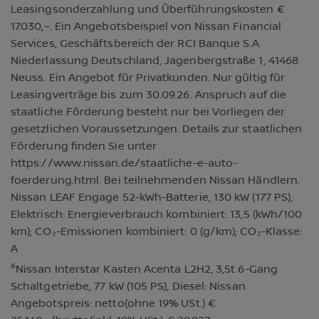
Leasingsonderzahlung und Überführungskosten €
17.030,–. Ein Angebotsbeispiel von Nissan Financial
Services, Geschäftsbereich der RCI Banque S.A.
Niederlassung Deutschland, Jagenbergstraße 1, 41468
Neuss. Ein Angebot für Privatkunden. Nur gültig für
Leasingverträge bis zum 30.09.26. Anspruch auf die
staatliche Förderung besteht nur bei Vorliegen der
gesetzlichen Voraussetzungen. Details zur staatlichen
Förderung finden Sie unter
https://www.nissan.de/staatliche-e-auto-
foerderung.html. Bei teilnehmenden Nissan Händlern.
Nissan LEAF Engage 52-kWh-Batterie, 130 kW (177 PS),
Elektrisch: Energieverbrauch kombiniert: 13,5 (kWh/100
km); CO₂-Emissionen kombiniert: 0 (g/km); CO₂-Klasse:
A
6
Nissan Interstar Kasten Acenta L2H2, 3,5t 6-Gang
Schaltgetriebe, 77 kW (105 PS), Diesel: Nissan
Angebotspreis: netto(ohne 19% USt.) €