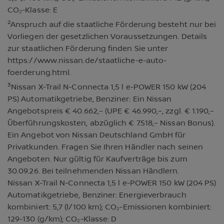
CO₂-Klasse: E
2
Anspruch auf die staatliche Förderung besteht nur bei
Vorliegen der gesetzlichen Voraussetzungen. Details
zur staatlichen Förderung finden Sie unter
https://www.nissan.de/staatliche-e-auto-
foerderung.html.
3
Nissan X-Trail N-Connecta 1,5 l e-POWER 150 kW (204
PS) Automatikgetriebe, Benziner: Ein Nissan
Angebotspreis € 40.662,– (UPE € 46.990,–, zzgl. € 1.190,–
Überführungskosten, abzüglich € 7.518,– Nissan Bonus).
Ein Angebot von Nissan Deutschland GmbH für
Privatkunden. Fragen Sie Ihren Händler nach seinen
Angeboten. Nur gültig für Kaufverträge bis zum
30.09.26. Bei teilnehmenden Nissan Händlern.
Nissan X-Trail N-Connecta 1,5 l e-POWER 150 kW (204 PS)
Automatikgetriebe, Benziner: Energieverbrauch
kombiniert: 5,7 (l/100 km); CO₂-Emissionen kombiniert:
129-130 (g/km); CO₂-Klasse: D