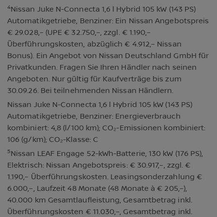
4
Nissan Juke N-Connecta 1,6 l Hybrid 105 kW (143 PS)
Automatikgetriebe, Benziner: Ein Nissan Angebotspreis
€ 29.028,– (UPE € 32.750,–, zzgl. € 1.190,–
Überführungskosten, abzüglich € 4.912,– Nissan
Bonus). Ein Angebot von Nissan Deutschland GmbH für
Privatkunden. Fragen Sie Ihren Händler nach seinen
Angeboten. Nur gültig für Kaufverträge bis zum
30.09.26. Bei teilnehmenden Nissan Händlern.
Nissan Juke N-Connecta 1,6 l Hybrid 105 kW (143 PS)
Automatikgetriebe, Benziner: Energieverbrauch
kombiniert: 4,8 (l/100 km); CO₂-Emissionen kombiniert:
106 (g/km); CO₂-Klasse: C
5
Nissan LEAF Engage 52-kWh-Batterie, 130 kW (176 PS),
Elektrisch: Nissan Angebotspreis: € 30.917,–, zzgl. €
1.190,– Überführungskosten. Leasingsonderzahlung €
6.000,–, Laufzeit 48 Monate (48 Monate à € 205,–),
40.000 km Gesamtlaufleistung, Gesamtbetrag inkl.
Überführungskosten € 11.030,–, Gesamtbetrag inkl.