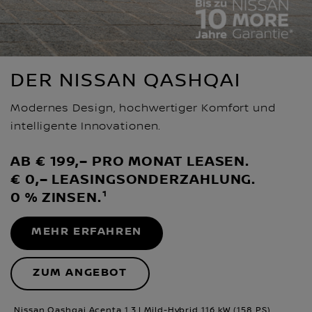
DER NISSAN QASHQAI
Modernes Design, hochwertiger Komfort und
intelligente Innovationen.
AB € 199,– PRO MONAT LEASEN.
€ 0,– LEASINGSONDERZAHLUNG.
0 % ZINSEN.¹
MEHR ERFAHREN
ZUM ANGEBOT
Nissan Qashqai Acenta 1,3 l Mild-Hybrid 116 kW (158 PS)