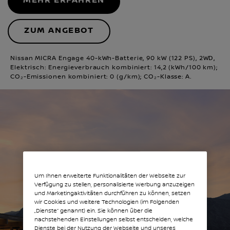
MEHR ERFAHREN
ZUM ANGEBOT
Nissan MICRA Engage 40-kWh-Batterie, 90 kW (122 PS), 2WD,
Elektrisch: Energieverbrauch kombiniert: 14,2 (kWh/100 km);
CO₂-Emissionen kombiniert: 0 (g/km); CO₂-Klasse: A.
Um Ihnen erweiterte Funktionalitäten der Webseite zur
Verfügung zu stellen, personalisierte Werbung anzuzeigen
und Marketingaktivitäten durchführen zu können, setzen
wir Cookies und weitere Technologien (im Folgenden
„Dienste“ genannt) ein. Sie können über die
nachstehenden Einstellungen selbst entscheiden, welche
Dienste bei der Nutzung der Webseite und unseres