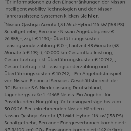
Für Informationen zu den Einschränkungen der Nissan
Intelligent Mobility Technologien und den Nissan
Fahrerassistenz-Systemen klicken Sie
hier
.
1
Nissan Qashqai Acenta 1,3 l Mild-Hybrid 116 kW (158 PS)
Schaltgetriebe, Benziner: Nissan Angebotspreis: €
26.855,–, zzgl. € 1.190,– Überführungskosten.
Leasingsonderzahlung € 0,–, Laufzeit 48 Monate (48
Monate à € 199,–), 40.000 km Gesamtlaufleistung,
Gesamtbetrag inkl. Überführungskosten € 10.742,–,
Gesamtbetrag inkl. Leasingsonderzahlung und
Überführungskosten € 10.742,–. Ein Angebotsbeispiel
von Nissan Financial Services, Geschäftsbereich der
RCI Banque S.A. Niederlassung Deutschland,
Jagenbergstraße 1, 41468 Neuss. Ein Angebot für
Privatkunden. Nur gültig für Leasingverträge bis zum
30.09.26. Bei teilnehmenden Nissan Händlern.
Nissan Qashqai Acenta 1,3 l Mild-Hybrid 116 kW (158 PS)
Schaltgetriebe, Benziner: Energieverbrauch kombiniert:
6,3 (l/100 km); CO₂-Emissionen kombiniert: 142 (g/km);