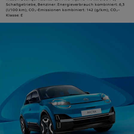
Schaltgetriebe, Benziner: Energieverbrauch kombiniert: 6,3
(l/100 km); CO₂-Emissionen kombiniert: 142 (g/km); CO₂-
Klasse: E