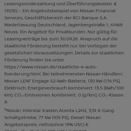
Leasingsonderzahlung und Überführungskosten €
17.030,–. Ein Angebotsbeispiel von Nissan Financial
Services, Geschäftsbereich der RCI Banque S.A.
Niederlassung Deutschland, Jagenbergstraße 1, 41468
Neuss. Ein Angebot für Privatkunden. Nur gültig für
Leasingverträge bis zum 30.09.26. Anspruch auf die
staatliche Förderung besteht nur bei Vorliegen der
gesetzlichen Voraussetzungen. Details zur staatlichen
Förderung finden Sie unter
https://www.nissan.de/staatliche-e-auto-
foerderung.html. Bei teilnehmenden Nissan Händlern.
Nissan LEAF Engage 52-kWh-Batterie, 130 kW (176 PS),
Elektrisch: Energieverbrauch kombiniert: 13,5 (kWh/100
km); CO₂-Emissionen kombiniert: 0 (g/km); CO₂-Klasse:
A
6
Nissan Interstar Kasten Acenta L2H2, 3,5t 6-Gang
Schaltgetriebe, 77 kW (105 PS), Diesel: Nissan
Angebotspreis: netto(ohne 19% USt.) €