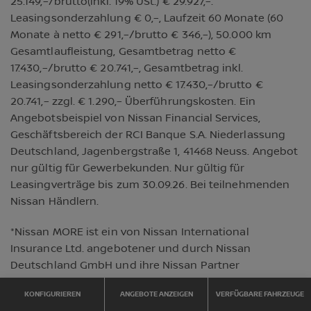
25.149,–/brutto(inkl. 19% USt.) € 29.927,–.
Leasingsonderzahlung € 0,–, Laufzeit 60 Monate (60
Monate à netto € 291,–/brutto € 346,–), 50.000 km
Gesamtlaufleistung, Gesamtbetrag netto €
17.430,–/brutto € 20.741,–, Gesamtbetrag inkl.
Leasingsonderzahlung netto € 17.430,–/brutto €
20.741,– zzgl. € 1.290,– Überführungskosten. Ein
Angebotsbeispiel von Nissan Financial Services,
Geschäftsbereich der RCI Banque S.A. Niederlassung
Deutschland, Jagenbergstraße 1, 41468 Neuss. Angebot
nur gültig für Gewerbekunden. Nur gültig für
Leasingverträge bis zum 30.09.26. Bei teilnehmenden
Nissan Händlern.
*Nissan MORE ist ein von Nissan International
Insurance Ltd. angebotener und durch Nissan
Deutschland GmbH und ihre Nissan Partner
vermittelter Versicherungsschutz für bestimmte
KONFIGURIEREN
ANGEBOTE ANZEIGEN
VERFÜGBARE FAHRZEUGE
mechanische Komponenten (Antriebsstrang), der nach