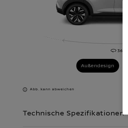
Außendesign
I
Abb. kann abweichen
Technische Spezifikationen