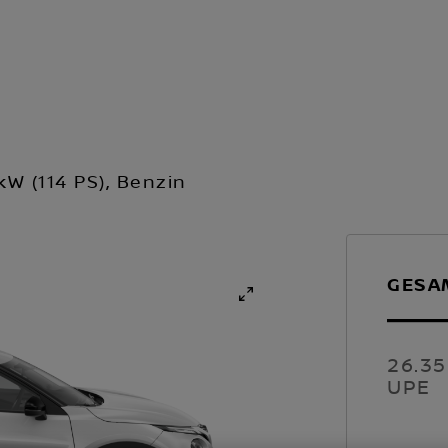
W (114 PS), Benzin
GESA
26.3
UPE