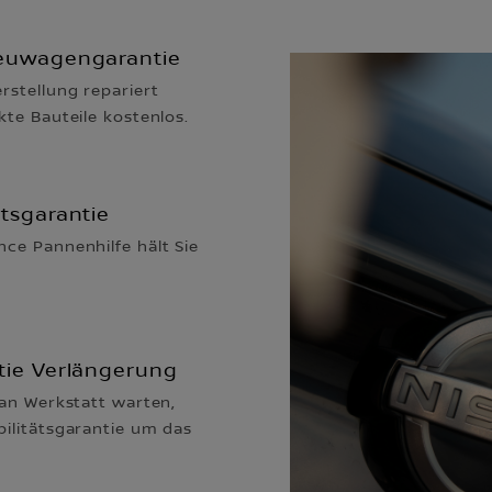
Neuwagengarantie
rstellung repariert
kte Bauteile kostenlos.
ätsgarantie
nce Pannenhilfe hält Sie
tie Verlängerung
san Werkstatt warten,
bilitätsgarantie um das