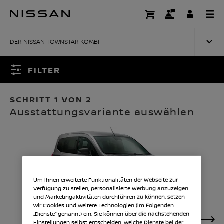
Zum
Hauptinhalt
MODELLAUSWAHL
springen
DER NISSAN TOWNSTAR KOMBI
FILTER
SCHRITT 1 VON 2
Ausstattungsvariante auswählen
Um Ihnen erweiterte Funktionalitäten der Webseite zur
Verfügung zu stellen, personalisierte Werbung anzuzeigen
und Marketingaktivitäten durchführen zu können, setzen
wir Cookies und weitere Technologien (im Folgenden
„Dienste“ genannt) ein. Sie können über die nachstehenden
Einstellungen selbst entscheiden, welche Dienste bei der