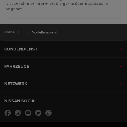
Nissan Händler informiert Sie gerne über das aktuelle
Angebot.
Home
Modellauswahl
KUNDENDIENST
FAHRZEUGE
NETZWERK
NISSAN SOCIAL
facebook
instagram
youtube
twitter
tiktok