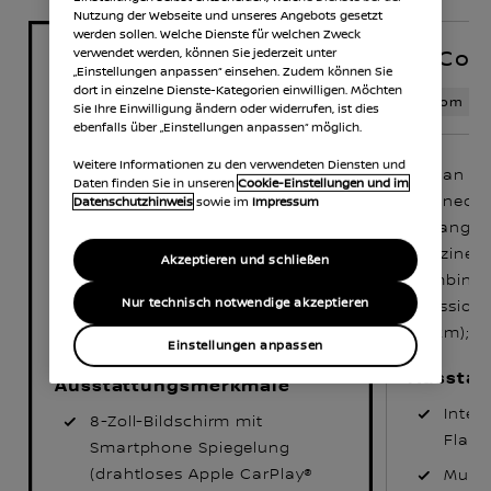
Nutzung der Webseite und unseres Angebots gesetzt
werden sollen. Welche Dienste für welchen Zweck
N-Con
verwendet werden, können Sie jederzeit unter
Acenta L1
„Einstellungen anpassen“ einsehen. Zudem können Sie
dort in einzelne Dienste-Kategorien einwilligen. Möchten
Strom
Strom
Benzin, RON 95
Sie Ihre Einwilligung ändern oder widerrufen, ist dies
ebenfalls über „Einstellungen anpassen“ möglich.
Weitere Informationen zu den verwendeten Diensten und
Nissan T
Nissan Townstar Kombi Acenta 1.3
Daten finden Sie in unseren
Cookie-Einstellungen und im
Connecta 
Datenschutzhinweis
sowie im
Impressum
DIG-T 96 kW (130 PS) 6-Gang
6-Gang Sch
Schaltgetriebe, 4x2, L1, Benziner:
Benziner:
Energieverbrauch kombiniert: 6,7
Akzeptieren und schließen
kombiniert
(l/100 km); CO₂-Emissionen
Emissione
Nur technisch notwendige akzeptieren
kombiniert: 152 (g/km); CO₂-
(g/km); C
Klasse: E
Einstellungen anpassen
Aussta
Ausstattungsmerkmale
Intel
8-Zoll-Bildschirm mit
Flank
Smartphone Spiegelung
(drahtloses Apple CarPlay®
Multi