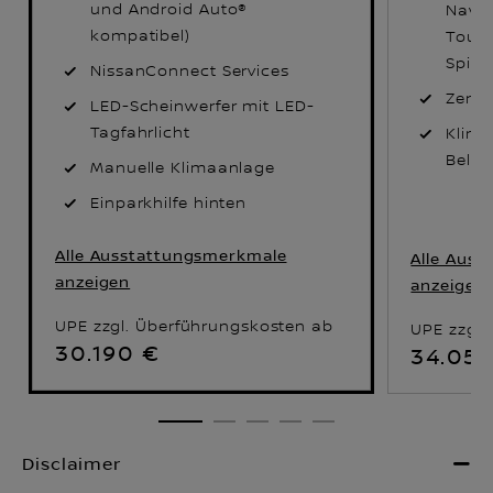
und Android Auto®
Navig
kompatibel)
Touc
Spieg
NissanConnect Services
Zentr
LED-Scheinwerfer mit LED-
Tagfahrlicht
Klima
Belüf
Manuelle Klimaanlage
Einparkhilfe hinten
Alle Ausstattungsmerkmale
Alle Aus
anzeigen
anzeigen
UPE zzgl. Überführungskosten ab
UPE zzgl.
30.190 €
34.05