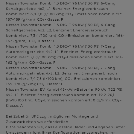
Nissan Townstar Kombi 1.3 DIG-T 96 kW (130 PS) 6-Gang
Schaltgetriebe, 4x2, L1, Benziner: Energieverbrauch
kombiniert: 6,9-7,0 (l/100 km); CO₂-Emissionen kombiniert:
157-159 (g/km); CO₂-Klasse: F
Nissan Townstar Kombi 1.3 DIG-T 96 kW (130 PS) 6-Gang
Schaltgetriebe, 4x2, L2, Benziner: Energieverbrauch
kombiniert: 7,3 (l/100 km); CO₂-Emissionen kombiniert: 166-
167 (g/km); CO₂-Klasse: F
Nissan Townstar Kombi 1.3 DIG-T 96 kW (130 PS) 7-Gang
Automatikgetriebe, 4x2, L1, Benziner: Energieverbrauch
kombiniert: 7,1 (l/100 km); CO₂-Emissionen kombiniert: 161-
162 (g/km); CO₂-Klasse: F
Nissan Townstar Kombi 1.3 DIG-T 96 kW (130 PS) 7-Gang
Automatikgetriebe, 4x2, L2, Benziner: Energieverbrauch
kombiniert: 7,4-7,5 (l/100 km); CO₂-Emissionen kombiniert:
169-170 (g/km); CO₂-Klasse: F
Nissan Townstar EV Kombi 45-kWh-Batterie, 90 kW (122 PS),
4x2, L1, Elektro: Energieverbrauch kombiniert: 19,2-20,1
(kWh/100 km); CO₂-Emissionen kombiniert: 0 (g/km); CO₂-
Klasse: A
Bei Zubehör UPE zzgl. möglicher Montage und
Zusatzarbeiten wo erforderlich.
Bitte beachten Sie, dass einzelne Bilder und Angaben unter
Umständen nicht Ihrer Konfiguration entsprechen. Ihr