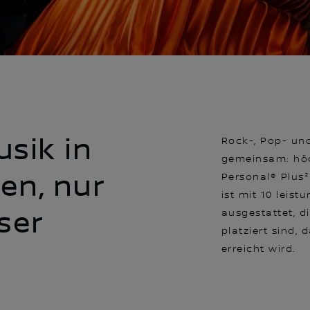
usik in
Rock-, Pop- un
gemeinsam: höc
en, nur
Personal® Plus
ist mit 10 leis
ser
ausgestattet, d
platziert sind,
erreicht wird.