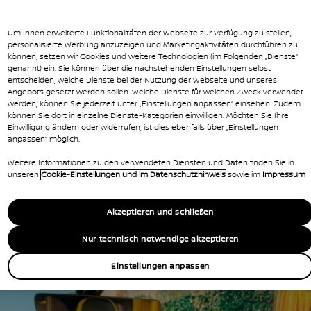
ur des neuen Nissan Juke wird durch die
port-Highlights in Schwarz und Gelb noch
Um Ihnen erweiterte Funktionalitäten der Webseite zur Verfügung zu stellen,
personalisierte Werbung anzuzeigen und Marketingaktivitäten durchführen zu
können, setzen wir Cookies und weitere Technologien (im Folgenden „Dienste“
genannt) ein. Sie können über die nachstehenden Einstellungen selbst
entscheiden, welche Dienste bei der Nutzung der Webseite und unseres
Angebots gesetzt werden sollen. Welche Dienste für welchen Zweck verwendet
werden, können Sie jederzeit unter „Einstellungen anpassen“ einsehen. Zudem
können Sie dort in einzelne Dienste-Kategorien einwilligen. Möchten Sie Ihre
Einwilligung ändern oder widerrufen, ist dies ebenfalls über „Einstellungen
anpassen“ möglich.
Weitere Informationen zu den verwendeten Diensten und Daten finden Sie in
unseren
Cookie-Einstellungen und im Datenschutzhinweis
sowie im
Impressum
Akzeptieren und schließen
Nur technisch notwendige akzeptieren
Einstellungen anpassen