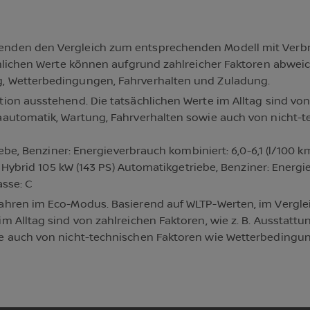
enden den Vergleich zum entsprechenden Modell mit Ver
hlichen Werte können aufgrund zahlreicher Faktoren abweich
, Wetterbedingungen, Fahrverhalten und Zuladung.
on ausstehend. Die tatsächlichen Werte im Alltag sind von z
aautomatik, Wartung, Fahrverhalten sowie auch von nicht-
iebe, Benziner: Energieverbrauch kombiniert: 6,0-6,1 (l/100 
l Hybrid 105 kW (143 PS) Automatikgetriebe, Benziner: Energie
asse: C
ahren im Eco-Modus. Basierend auf WLTP-Werten, im Vergle
m Alltag sind von zahlreichen Faktoren, wie z. B. Ausstattu
ie auch von nicht-technischen Faktoren wie Wetterbedingu