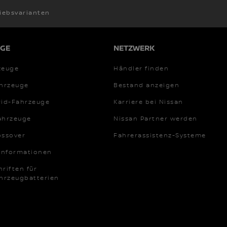
iebsvarianten
GE
NETZWERK
zeuge
Händler finden
ahrzeuge
Bestand anzeigen
rid-Fahrzeuge
Karriere bei Nissan
ahrzeuge
Nissan Partner werden
ossover
Fahrerassistenz-Systeme
-Informationen
riften für
ahrzeugbatterien