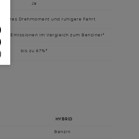
Ja
fügbares Drehmoment und ruhigere Fahrt
ierte Emissionen im Vergleich zum Benziner²
bis zu 67%³
HYBRID
Benzin