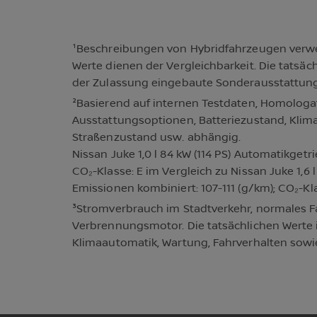
¹Beschreibungen von Hybridfahrzeugen verw
Werte dienen der Vergleichbarkeit. Die tatsäc
der Zulassung eingebaute Sonderausstattung
²Basierend auf internen Testdaten, Homologati
Ausstattungsoptionen, Batteriezustand, Klim
Straßenzustand usw. abhängig.
Nissan Juke 1,0 l 84 kW (114 PS) Automatikgetr
CO₂-Klasse: E im Vergleich zu Nissan Juke 1,6 
Emissionen kombiniert: 107-111 (g/km); CO₂-Kl
³Stromverbrauch im Stadtverkehr, normales F
Verbrennungsmotor. Die tatsächlichen Werte i
Klimaautomatik, Wartung, Fahrverhalten sow