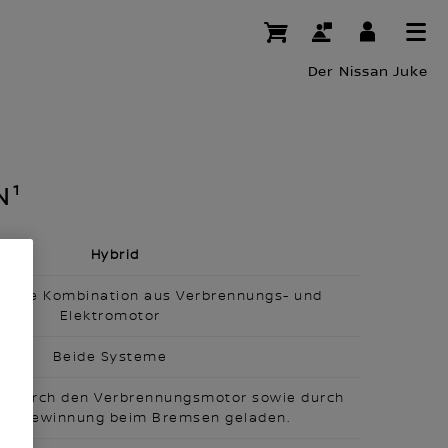
Der Nissan Juke
N¹
Hybrid
h eine Kombination aus Verbrennungs- und
Elektromotor
Beide Systeme
en durch den Verbrennungsmotor sowie durch
ückgewinnung beim Bremsen geladen.