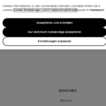
Ja
Weitere Informationen zu den verwendeten Diensten und Daten finden Sie in
unseren
Cookie-Einstellungen und im Datenschutzhinweis
sowie im
Impressum
Wie gewohnt bei reinen
Sofort ver
Verbrennungsmotoren
Akzeptieren und schließen
üblich bei reinen Verbrennungsmotoren
Deutlich reduz
Nur technisch notwendige akzeptieren
0%
Einstellungen anpassen
BENZINER
Benzin