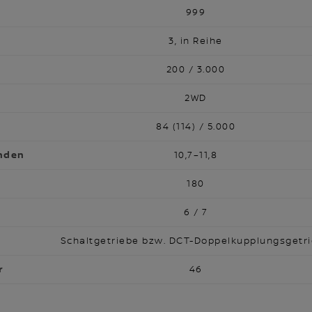
999
3, in Reihe
200 / 3.000
2WD
84 (114) / 5.000
unden
10,7–11,8
180
6 / 7
Schaltgetriebe bzw. DCT-Doppelkupplungsgetr
r
46