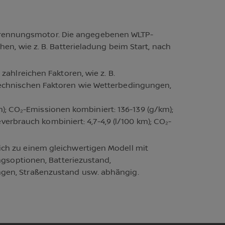
brennungsmotor. Die angegebenen WLTP-
en, wie z. B. Batterieladung beim Start, nach
ahlreichen Faktoren, wie z. B.
technischen Faktoren wie Wetterbedingungen,
km); CO₂-Emissionen kombiniert: 136-139 (g/km);
verbrauch kombiniert: 4,7-4,9 (l/100 km); CO₂-
ich zu einem gleichwertigen Modell mit
ngsoptionen, Batteriezustand,
ngen, Straßenzustand usw. abhängig.