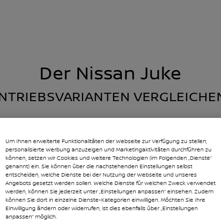
ianten
Der Nissan Juke
NTRIEBSVARIANTEN VERGLEICHE
Benzin
Um Ihnen erweiterte Funktionalitäten der Webseite zur Verfügung zu stellen,
 ausschließlich von einem Benzinmotor
Antrieb durc
personalisierte Werbung anzuzeigen und Marketingaktivitäten durchführen zu
angetrieben
können, setzen wir Cookies und weitere Technologien (im Folgenden „Dienste“
genannt) ein. Sie können über die nachstehenden Einstellungen selbst
entscheiden, welche Dienste bei der Nutzung der Webseite und unseres
Benzinmotor
Angebots gesetzt werden sollen. Welche Dienste für welchen Zweck verwendet
werden, können Sie jederzeit unter „Einstellungen anpassen“ einsehen. Zudem
atterie lädt sich während der Fahrt auf,
Wird beim Fahr
können Sie dort in einzelne Dienste-Kategorien einwilligen. Möchten Sie Ihre
treibt aber keinen Elektromotor an
Energier
Einwilligung ändern oder widerrufen, ist dies ebenfalls über „Einstellungen
anpassen“ möglich.