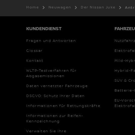
Home
Neuwagen
Der Nissan Juke
Antr
KUNDENDIENST
FAHRZEU
Fragen und Antworten
Nutzfahr
Glossar
Elektrof
Kontakt
Mild-Hyb
WLTP-Testverfahren für
Hybrid-F
Abgasemissionen
SUV & Cr
Daten vernetzter Fahrzeuge
Batterie
DSGVO: Schutz Ihrer Daten
EU-Vorsch
Informationen für Rettungskräfte
Elektrof
Informationen zur Reifen-
Kennzeichnung
Verwalten Sie Ihre