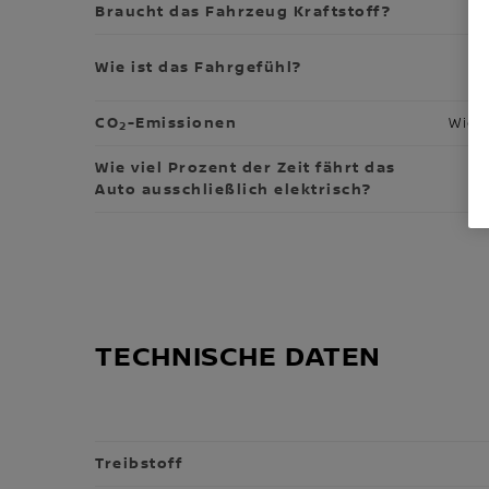
Braucht das Fahrzeug Kraftstoff?
Wie ist das Fahrgefühl?
CO
-Emissionen
Wie 
2
Wie viel Prozent der Zeit fährt das
Auto ausschließlich elektrisch?
TECHNISCHE DATEN
Treibstoff