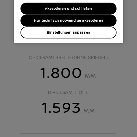
4.210
MM
Akzeptieren und schließen
Nur technisch notwendige akzeptieren
B – RADSTAND
2.636
Einstellungen anpassen
MM
C - GESAMTBREITE (OHNE SPIEGEL)
1.800
MM
D – GESAMTHÖHE
1.593
MM