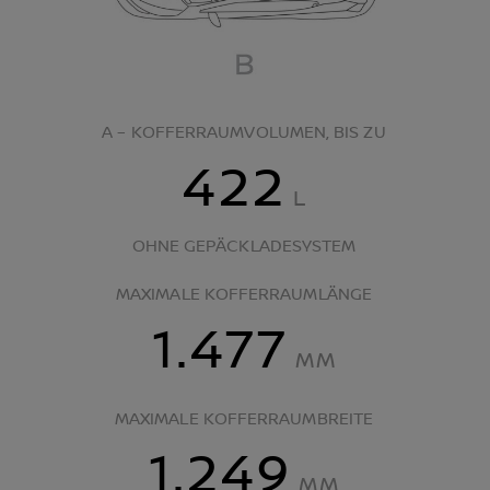
A – KOFFERRAUMVOLUMEN, BIS ZU
422
L
OHNE GEPÄCKLADESYSTEM
MAXIMALE KOFFERRAUMLÄNGE
1.477
MM
MAXIMALE KOFFERRAUMBREITE
1.249
MM