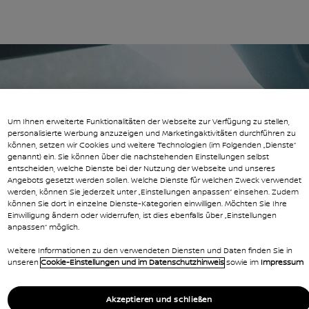
 gefunden
BITTE
Um Ihnen erweiterte Funktionalitäten der Webseite zur Verfügung zu stellen,
personalisierte Werbung anzuzeigen und Marketingaktivitäten durchführen zu
können, setzen wir Cookies und weitere Technologien (im Folgenden „Dienste“
WENDEN
genannt) ein. Sie können über die nachstehenden Einstellungen selbst
entscheiden, welche Dienste bei der Nutzung der Webseite und unseres
Angebots gesetzt werden sollen. Welche Dienste für welchen Zweck verwendet
werden, können Sie jederzeit unter „Einstellungen anpassen“ einsehen. Zudem
können Sie dort in einzelne Dienste-Kategorien einwilligen. Möchten Sie Ihre
Einwilligung ändern oder widerrufen, ist dies ebenfalls über „Einstellungen
Es tut uns leid, die von Ihnen angeforderte Seite
anpassen“ möglich.
kann nicht gefunden werden. Welches Ziel
Weitere Informationen zu den verwendeten Diensten und Daten finden Sie in
möchten Sie als nächstes ansteuern?
unseren
Cookie-Einstellungen und im Datenschutzhinweis
sowie im
Impressum
ZUR STARTSEITE
Akzeptieren und schließen