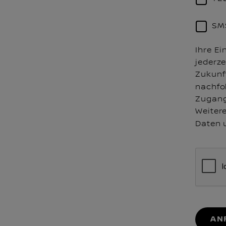
SM
Ihre Ei
jederze
Zukunf
nachf
Zugang
Weiter
Daten 
AN