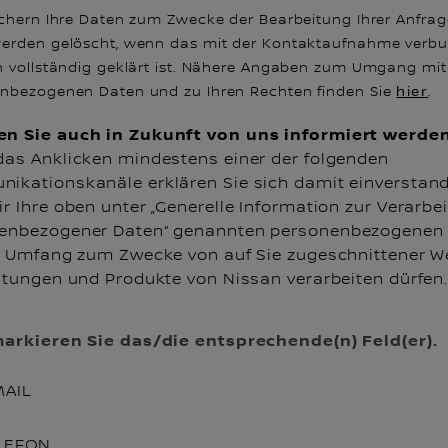
ichern Ihre Daten zum Zwecke der Bearbeitung Ihrer Anfrage
erden gelöscht, wenn das mit der Kontaktaufnahme verb
n vollständig geklärt ist. Nähere Angaben zum Umgang mit
nbezogenen Daten und zu Ihren Rechten finden Sie
hier
.
n Sie auch in Zukunft von uns informiert werde
das Anklicken mindestens einer der folgenden
ikationskanäle erklären Sie sich damit einverstand
r Ihre oben unter „Generelle Information zur Verarbe
enbezogener Daten“ genannten personenbezogenen
g. Umfang zum Zwecke von auf Sie zugeschnittener 
istungen und Produkte von Nissan verarbeiten dürfen
markieren Sie das/die entsprechende(n) Feld(er).
MAIL
LEFON