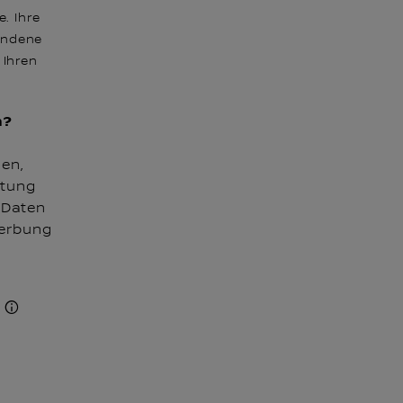
. Ihre
undene
 Ihren
n?
en,
itung
 Daten
Werbung
.