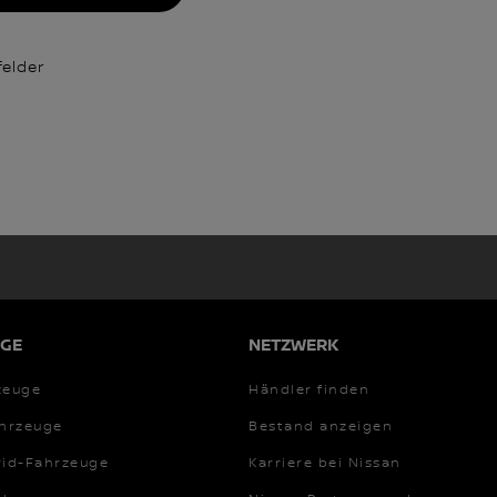
felder
GE
NETZWERK
zeuge
Händler finden
ahrzeuge
Bestand anzeigen
rid-Fahrzeuge
Karriere bei Nissan