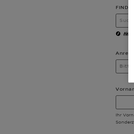
FINDE
Aktu
Anred
Bitte
Vorn
Ihr Vor
Sonderz