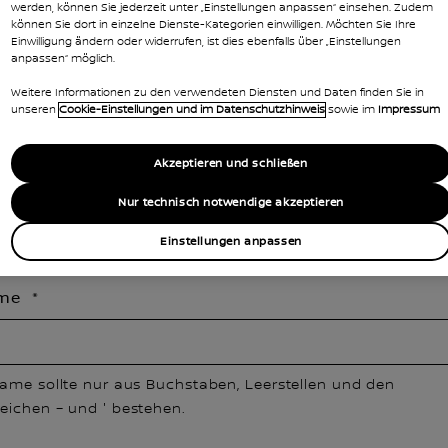
werden, können Sie jederzeit unter „Einstellungen anpassen“ einsehen. Zudem
N SIE EINEN HÄNDLER
können Sie dort in einzelne Dienste-Kategorien einwilligen. Möchten Sie Ihre
Einwilligung ändern oder widerrufen, ist dies ebenfalls über „Einstellungen
anpassen“ möglich.
Weitere Informationen zu den verwendeten Diensten und Daten finden Sie in
unseren
Cookie-Einstellungen und im Datenschutzhinweis
sowie im
Impressum
ellen Standort verwenden
Akzeptieren und schließen
e
Nur technisch notwendige akzeptieren
 wählen
Einstellungen anpassen
ame
name sollte nur aus Buchstaben, Leerstellen und den
eichen – und ' bestehen.