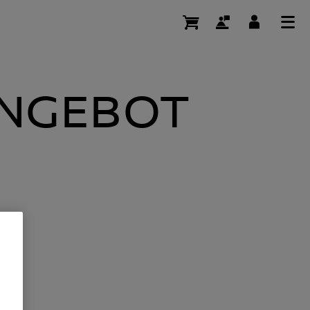
tar
ANGEBOT