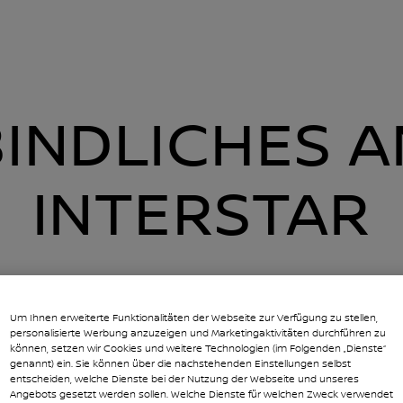
ordern Inters
INDLICHES 
INTERSTAR
TTE MACHEN SIE DIE
Um Ihnen erweiterte Funktionalitäten der Webseite zur Verfügung zu stellen,
personalisierte Werbung anzuzeigen und Marketingaktivitäten durchführen zu
LGENDEN ANGABEN
können, setzen wir Cookies und weitere Technologien (im Folgenden „Dienste“
genannt) ein. Sie können über die nachstehenden Einstellungen selbst
entscheiden, welche Dienste bei der Nutzung der Webseite und unseres
Angebots gesetzt werden sollen. Welche Dienste für welchen Zweck verwendet