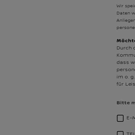
Wir spe
Daten w
Anliege
persone
Möchte
Durch 
Kommun
dass wi
person
im o. 
für Le
Bitte 
E-
TE