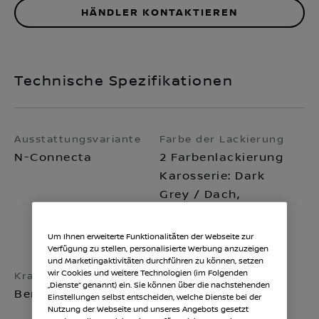
HÄNDLER KONTAKTIEREN
Technische Spezifikationen
Ausstattungsvariante
Farbe der Lackierung
N-Connecta
2 Farbenlackierung
Karosserie: Dark
Grey / Dach,
Außenspiegel:
Black
Um Ihnen erweiterte Funktionalitäten der Webseite zur
Verfügung zu stellen, personalisierte Werbung anzuzeigen
und Marketingaktivitäten durchführen zu können, setzen
wir Cookies und weitere Technologien (im Folgenden
Kraftstoffart
Getriebe
„Dienste“ genannt) ein. Sie können über die nachstehenden
Benzin, RON 95
Schaltgetriebe 6-
Einstellungen selbst entscheiden, welche Dienste bei der
Nutzung der Webseite und unseres Angebots gesetzt
Gang