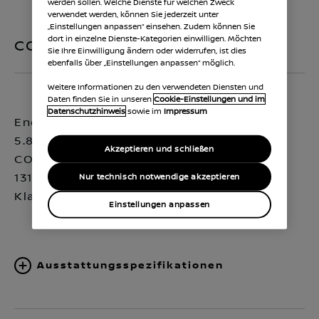
werden sollen. Welche Dienste für welchen Zweck
verwendet werden, können Sie jederzeit unter
„Einstellungen anpassen“ einsehen. Zudem können Sie
dort in einzelne Dienste-Kategorien einwilligen. Möchten
CO2-Emissionen
Sie Ihre Einwilligung ändern oder widerrufen, ist dies
ebenfalls über „Einstellungen anpassen“ möglich.
Weitere Informationen zu den verwendeten Diensten und
Daten finden Sie in unseren
Cookie-Einstellungen und im
Datenschutzhinweis
sowie im
Impressum
Energieverbrauch:
5.8 (l/100 km);
Akzeptieren und schließen
CO₂-Emissionen:
131 (g/km); CO₂-
Nur technisch notwendige akzeptieren
Klasse:D
Einstellungen anpassen
Ausstattungsspezifikationen