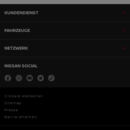
KUNDENDIENST
FAHRZEUGE
NETZWERK
NISSAN SOCIAL
facebook
instagram
youtube
twitter
tiktok
Globale Webseiten
Sitemap
Presse
Barrierefreiheit