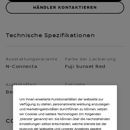
HÄNDLER KONTAKTIEREN
Technische Spezifikationen
Ausstattungsvariante
Farbe der Lackierung
N-Connecta
Fuji Sunset Red
Kraftstoffart
Getriebe
Benzin, RON 95
Schaltgetriebe 6-
Gang
Um Ihnen erweiterte Funktionalitäten der Webseite zur
Verfügung zu stellen, personalisierte Werbung anzuzeigen
und Marketingaktivitäten durchführen zu können, setzen
wir Cookies und weitere Technologien (im Folgenden
„Dienste“ genannt) ein. Sie können über die nachstehenden
CO2-Emissionen
Einstellungen selbst entscheiden, welche Dienste bei der
Nutzung der Webseite und unseres Angebots gesetzt