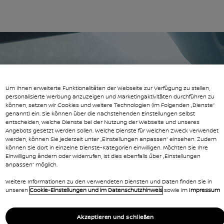
 gefunden
BITTE
Um Ihnen erweiterte Funktionalitäten der Webseite zur Verfügung zu stellen,
personalisierte Werbung anzuzeigen und Marketingaktivitäten durchführen zu
können, setzen wir Cookies und weitere Technologien (im Folgenden „Dienste“
WENDEN
genannt) ein. Sie können über die nachstehenden Einstellungen selbst
entscheiden, welche Dienste bei der Nutzung der Webseite und unseres
Angebots gesetzt werden sollen. Welche Dienste für welchen Zweck verwendet
werden, können Sie jederzeit unter „Einstellungen anpassen“ einsehen. Zudem
können Sie dort in einzelne Dienste-Kategorien einwilligen. Möchten Sie Ihre
Einwilligung ändern oder widerrufen, ist dies ebenfalls über „Einstellungen
Es tut uns leid, die von Ihnen angeforderte Seite
anpassen“ möglich.
kann nicht gefunden werden. Welches Ziel
Weitere Informationen zu den verwendeten Diensten und Daten finden Sie in
möchten Sie als nächstes ansteuern?
unseren
Cookie-Einstellungen und im Datenschutzhinweis
sowie im
Impressum
ZUR STARTSEITE
Akzeptieren und schließen