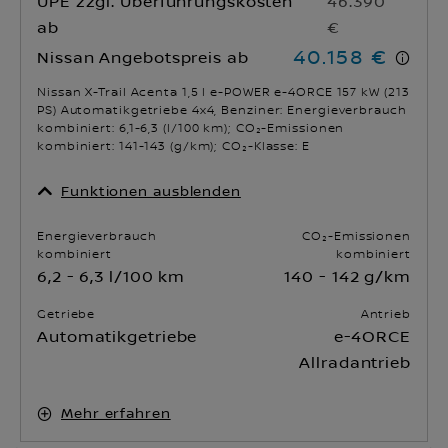
UPE zzgl. Überführungskosten
46.390
ab
€
40.158 €
Nissan Angebotspreis ab
Nissan X-Trail Acenta 1,5 l e-POWER e-4ORCE 157 kW (213
PS) Automatikgetriebe 4x4, Benziner: Energieverbrauch
kombiniert: 6,1-6,3 (l/100 km); CO₂-Emissionen
kombiniert: 141-143 (g/km); CO₂-Klasse: E
Funktionen ausblenden
Energieverbrauch
CO₂-Emissionen
kombiniert
kombiniert
6,2 - 6,3 l/100 km
140 - 142 g/km
Getriebe
Antrieb
Automatikgetriebe
e-4ORCE
Allradantrieb
Mehr erfahren