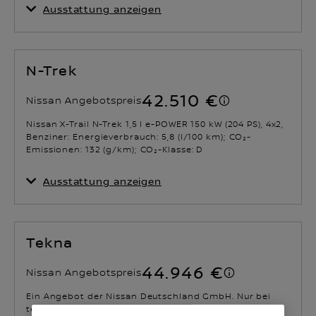
Ausstattung anzeigen
N-Trek
42.510 €
Nissan Angebotspreis
Nissan X-Trail N-Trek 1,5 l e-POWER 150 kW (204 PS), 4x2,
Benziner: Energieverbrauch: 5,8 (l/100 km); CO₂-
Emissionen: 132 (g/km); CO₂-Klasse: D
Ausstattung anzeigen
Tekna
44.946 €
Nissan Angebotspreis
Ein Angebot der Nissan Deutschland GmbH. Nur bei
teilnehmenden Nissan Händlern und bis zum