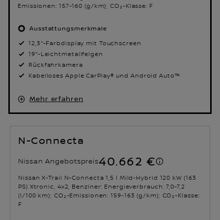
Emissionen: 157-160 (g/km); CO₂-Klasse: F
Ausstattungsmerkmale
12,3"-Farbdisplay mit Touchscreen
19"-Leichtmetallfelgen
Rückfahrkamera
Kabelloses Apple CarPlay® und Android Auto™
Mehr erfahren
N-Connecta
40.662 €
Nissan Angebotspreis
Nissan X-Trail N-Connecta 1,5 l Mild-Hybrid 120 kW (163
PS) Xtronic, 4x2, Benziner: Energieverbrauch: 7,0-7,2
(l/100 km); CO₂-Emissionen: 159-163 (g/km); CO₂-Klasse:
F