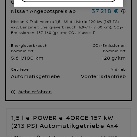
UPE zzgl. Überführungskosten ab
42.890 €
37.218 €
Nissan Angebotspreis ab
Nissan X-Trail Acenta 1,5 l Mild-Hybrid 120 kW (163 PS),
4x2, Benziner: Energieverbrauch: 6,9-7,1 (l/100 km); CO₂-
Emissionen: 157-160 (g/km); CO₂-Klasse: F
Energieverbrauch
CO₂-Emissionen
kombiniert
kombiniert
5,6 l/100 km
128 g/km
Getriebe
Antrieb
Automatikgetriebe
Vorderradantrieb
Mehr erfahren
1,5 l e-POWER e-4ORCE 157 kW
(213 PS) Automatikgetriebe 4x4