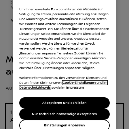
30.06.2026. Fragen Sie Ihren Händler nach seinen
Angeboten. Inklusive Überführungskosten.
Um Ihnen erweiterte Funktionalitäten der Webseite zur
Verfügung zu stellen, personalisierte Werbung anzuzeigen
und Marketingaktivitäten durchführen zu können, setzen
Ausstattung anzeigen
wir Cookies und weitere Technologien (im Folgenden
„Dienste“ genannt) ein. Sie können über die nachstehenden
Einstellungen selbst entscheiden, welche Dienste bei der
Nutzung der Webseite und unseres Angebots gesetzt
werden sollen. Welche Dienste für welchen Zweck
verwendet werden, können Sie jederzeit unter
„Einstellungen anpassen“ einsehen. Zudem können Sie
Modellvariante
dort in einzelne Dienste-Kategorien einwilligen. Möchten
Sie Ihre Einwilligung ändern oder widerrufen, ist dies
auswählen
ebenfalls über „Einstellungen anpassen“ möglich.
Weitere Informationen zu den verwendeten Diensten und
Daten finden Sie in unseren
Cookie-Einstellungen und im
Ausgewählte Klasse:
Acenta
Datenschutzhinweis
sowie im
Impressum
Akzeptieren und schließen
1,5 l e-POWER 150 kW (204 PS)
Nur technisch notwendige akzeptieren
Automatikgetriebe
Einstellungen anpassen