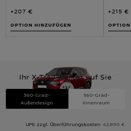
+207 €
+215 €
OPTION HINZUFÜGEN
OPTION
Ihr X-Trail wartet auf Sie
360-Grad-
360-Grad-
Außendesign
Innenraum
UPE zzgl. Überführungskosten
42.890 €