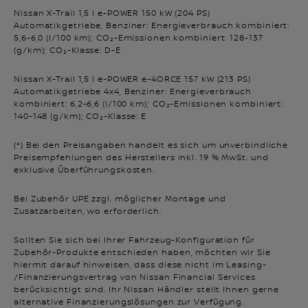
Nissan X-Trail 1,5 l e-POWER 150 kW (204 PS)
Automatikgetriebe, Benziner: Energieverbrauch kombiniert:
5,6-6,0 (l/100 km); CO₂-Emissionen kombiniert: 128-137
(g/km); CO₂-Klasse: D-E
Nissan X-Trail 1,5 l e-POWER e-4ORCE 157 kW (213 PS)
Automatikgetriebe 4x4, Benziner: Energieverbrauch
kombiniert: 6,2-6,6 (l/100 km); CO₂-Emissionen kombiniert:
140-148 (g/km); CO₂-Klasse: E
(*) Bei den Preisangaben handelt es sich um unverbindliche
Preisempfehlungen des Herstellers inkl. 19 % MwSt. und
exklusive Überführungskosten.
Bei Zubehör UPE zzgl. möglicher Montage und
Zusatzarbeiten, wo erforderlich.
Sollten Sie sich bei Ihrer Fahrzeug-Konfiguration für
Zubehör-Produkte entschieden haben, möchten wir Sie
hiermit darauf hinweisen, dass diese nicht im Leasing-
/Finanzierungsvertrag von Nissan Financial Services
berücksichtigt sind. Ihr Nissan Händler stellt Ihnen gerne
alternative Finanzierungslösungen zur Verfügung.