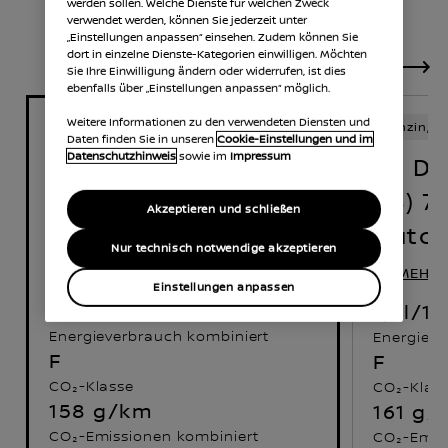
werden sollen. Welche Dienste für welchen Zweck
verwendet werden, können Sie jederzeit unter
„Einstellungen anpassen“ einsehen. Zudem können Sie
dort in einzelne Dienste-Kategorien einwilligen. Möchten
Sie Ihre Einwilligung ändern oder widerrufen, ist dies
ebenfalls über „Einstellungen anpassen“ möglich.
Weitere Informationen zu den verwendeten Diensten und
Benzin, R
Benzin, RON 95
Schaltgetriebe
Daten finden Sie in unseren
Cookie-Einstellungen und im
Datenschutzhinweis
sowie im
Impressum
1.3 D
1.3 DIG-T 96 kW (130
PS) 7
PS) 6-Gang
Akzeptieren und schließen
Autom
Schaltgetriebe
Nur technisch notwendige akzeptieren
MEHR ERFAHREN
MEHR 
Einstellungen anpassen
7,0 l/100km
7,1 l/
Energieverbrauch kombiniert
Energieve
F
F
CO₂-Klasse
CO₂-Klas
158 g/km
161 g/
CO₂-Emissionen kombiniert
CO₂-Emis