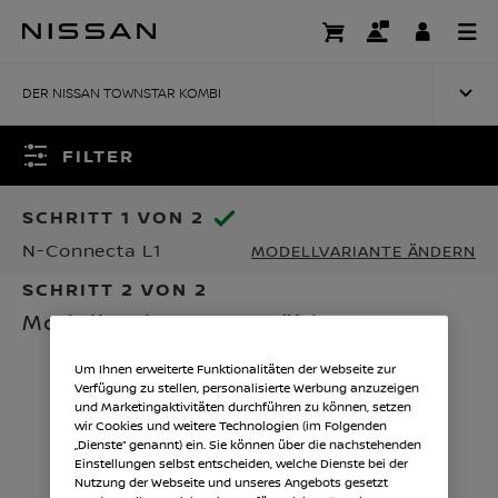
Zum
Hauptinhalt
MODELLAUSWAHL
springen
DER NISSAN TOWNSTAR KOMBI
FILTER
SCHRITT 1 VON 2
N-Connecta L1
MODELLVARIANTE ÄNDERN
SCHRITT 2 VON 2
Modellvariante auswählen
Um Ihnen erweiterte Funktionalitäten der Webseite zur
Verfügung zu stellen, personalisierte Werbung anzuzeigen
und Marketingaktivitäten durchführen zu können, setzen
wir Cookies und weitere Technologien (im Folgenden
„Dienste“ genannt) ein. Sie können über die nachstehenden
Einstellungen selbst entscheiden, welche Dienste bei der
Nutzung der Webseite und unseres Angebots gesetzt