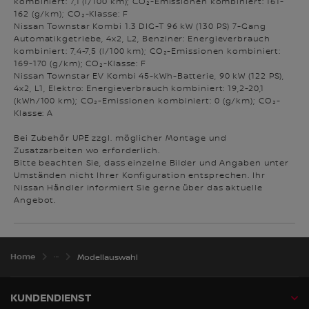
kombiniert: 7,1 (l/100 km); CO₂-Emissionen kombiniert: 161-
162 (g/km); CO₂-Klasse: F
Nissan Townstar Kombi 1.3 DIG-T 96 kW (130 PS) 7-Gang
Automatikgetriebe, 4x2, L2, Benziner: Energieverbrauch
kombiniert: 7,4-7,5 (l/100 km); CO₂-Emissionen kombiniert:
169-170 (g/km); CO₂-Klasse: F
Nissan Townstar EV Kombi 45-kWh-Batterie, 90 kW (122 PS),
4x2, L1, Elektro: Energieverbrauch kombiniert: 19,2-20,1
(kWh/100 km); CO₂-Emissionen kombiniert: 0 (g/km); CO₂-
Klasse: A
Bei Zubehör UPE zzgl. möglicher Montage und
Zusatzarbeiten wo erforderlich.
Bitte beachten Sie, dass einzelne Bilder und Angaben unter
Umständen nicht Ihrer Konfiguration entsprechen. Ihr
Nissan Händler informiert Sie gerne über das aktuelle
Angebot.
Home
Modellauswahl
KUNDENDIENST