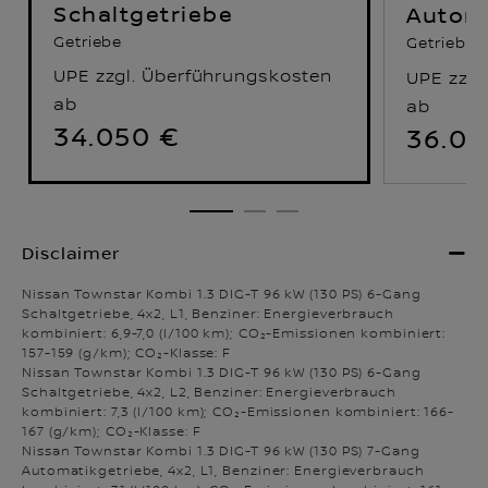
Schaltgetriebe
Autom
Getriebe
Getriebe
UPE zzgl. Überführungskosten
UPE zzgl
ab
ab
34.050 €
36.05
Nissan Townstar Kombi 1.3 DIG-T 96 kW (130 PS) 6-Gang
Schaltgetriebe, 4x2, L1, Benziner: Energieverbrauch
kombiniert: 6,9-7,0 (l/100 km); CO₂-Emissionen kombiniert:
157-159 (g/km); CO₂-Klasse: F
Nissan Townstar Kombi 1.3 DIG-T 96 kW (130 PS) 6-Gang
Schaltgetriebe, 4x2, L2, Benziner: Energieverbrauch
kombiniert: 7,3 (l/100 km); CO₂-Emissionen kombiniert: 166-
167 (g/km); CO₂-Klasse: F
Nissan Townstar Kombi 1.3 DIG-T 96 kW (130 PS) 7-Gang
Automatikgetriebe, 4x2, L1, Benziner: Energieverbrauch